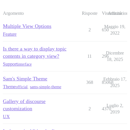
Argomento
Risposte
Visualizzazioni
Attività
Multiple View Options
Maggio 19,
2
650
2022
Feature
Is there a way to display topic
Dicembre
contents in category view?
11
296
18, 2025
Support
interface
Sam's Simple Theme
Febbraio 17,
368
85068
2025
Theme
official
,
sams-simple-theme
Gallery of discourse
Luglio 2,
customization
2
4370
2019
UX