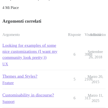
4 Mi Piace
Argomenti correlati
Argomento
Risposte
Visualizzazioni
Attività
Looking for examples of some
nice customizations (I want my
Settembre
6
3988
community look pretty;))
26, 2018
UX
Themes and Styles?
Marzo 20,
5
2109
2015
Feature
Customisability in discourse?
Marzo 11,
6
313
2025
Support