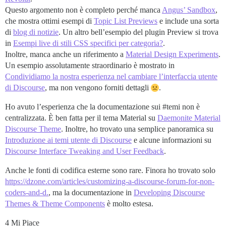
Questo argomento non è completo perché manca
Angus’ Sandbox
,
che mostra ottimi esempi di
Topic List Previews
e include una sorta
di
blog di notizie
. Un altro bell’esempio del plugin Preview si trova
in
Esempi live di stili CSS specifici per categoria?
.
Inoltre, manca anche un riferimento a
Material Design Experiments
.
Un esempio assolutamente straordinario è mostrato in
Condividiamo la nostra esperienza nel cambiare l’interfaccia utente
di Discourse
, ma non vengono forniti dettagli
.
Ho avuto l’esperienza che la documentazione sui
#temi
non è
centralizzata. È ben fatta per il tema Material su
Daemonite Material
Discourse Theme
. Inoltre, ho trovato una semplice panoramica su
Introduzione ai temi utente di Discourse
e alcune informazioni su
Discourse Interface Tweaking and User Feedback
.
Anche le fonti di codifica esterne sono rare. Finora ho trovato solo
https://dzone.com/articles/customizing-a-discourse-forum-for-non-
coders-and-d.
, ma la documentazione in
Developing Discourse
Themes & Theme Components
è molto estesa.
4 Mi Piace