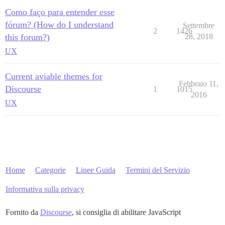
Como faço para entender esse
fórum? (How do I understand
Settembre
2
1426
this forum?)
28, 2018
UX
Current aviable themes for
Febbraio 11,
Discourse
1
1015
2016
UX
Home
Categorie
Linee Guida
Termini del Servizio
Informativa sulla privacy
Fornito da
Discourse
, si consiglia di abilitare JavaScript