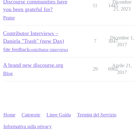
Discourse communities have
Dicembre
11
1445
you been grateful for?
21, 2023
Praise
Contributor Interviews –
Dicembre 1,
Daniela "Trash" (now Dax)
7
3047
2017
Site feedback
contributor-interviews
A brand new discourse.org
Aprile 21,
29
6962
2017
Blog
Home
Categorie
Linee Guida
Termini del Servizio
Informativa sulla privacy