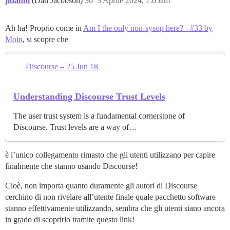
jidanni
(Dan Jacobson)
36
3 Aprile 2024, 7:05am
Ah ha! Proprio come in
Am I the only non-sysop here? - #33 by
Moin
, si scopre che
Discourse – 25 Jun 18
Understanding Discourse Trust Levels
The user trust system is a fundamental cornerstone of
Discourse. Trust levels are a way of…
è l’unico collegamento rimasto che gli utenti utilizzano per capire
finalmente che stanno usando Discourse!
Cioè, non importa quanto duramente gli autori di Discourse
cerchino di non rivelare all’utente finale quale pacchetto software
stanno effettivamente utilizzando, sembra che gli utenti siano ancora
in grado di scoprirlo tramite questo link!