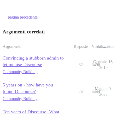
← pagina precedente
Argomenti correlati
Argomento
Risposte
Visualizzazioni
Attività
Convincing a stubborn admin to
Gennaio 16,
let me use Discourse
32
3496
2019
Community Building
5 years on - how have you
Maggio 9,
found Discourse?
24
4444
2022
Community Building
Ten years of Discourse! What