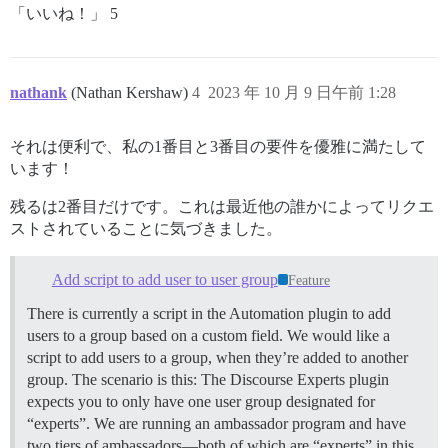
「いいね！」 5
nathank
(Nathan Kershaw)
4
2023 年 10 月 9 日午前 1:28
それは便利で、私の1番目と3番目の要件を優雅に満たして
います！
残るは2番目だけです。これは最近他の誰かによってリクエ
ストされていることに気づきました。
Add script to add user to user group
Feature
There is currently a script in the Automation plugin to add
users to a group based on a custom field. We would like a
script to add users to a group, when they’re added to another
group. The scenario is this: The Discourse Experts plugin
expects you to only have one user group designated for
“experts”. We are running an ambassador program and have
two tiers of ambassadors—both of which are “experts” in this