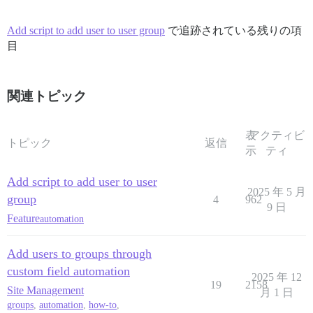
Add script to add user to user group
で追跡されている残りの項
目
関連トピック
表
アクティビ
トピック
返信
示
ティ
Add script to add user to user
2025 年 5 月
group
4
962
9 日
Feature
automation
Add users to groups through
custom field automation
2025 年 12
19
2158
Site Management
月 1 日
groups
,
automation
,
how-to
,