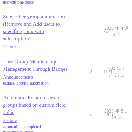
user-custom-fields
Subscriber group automation
(Remove and Add users to
2026 年 4 月
specific group with
1
80
8 日
subscription)
Feature
User Group Membership
Management Through Badges
2024 年 11
2
1131
月 24 日
Announcements
badges
,
groups
,
automation
Automatically add users to
groups based on custom field
2023 年 8 月
value
6
2305
19 日
Feature
automation
,
completed
,