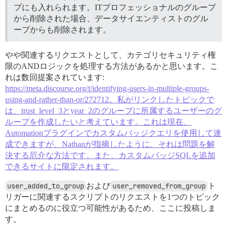
プにも入れられます。ITプロフェッショナルのグループ
から削除された場合、データサイエンティストのグル
ープからも削除されます。
やや関連するリクエストとして、カテゴリセキュリティ権
限のANDロジックを処理する方法があるかと思います。こ
れは数回提案されています:
https://meta.discourse.org/t/identifying-users-in-multiple-groups-
using-and-rather-than-or/272712。私がリンクしたトピックで
は、trust_level_3とyear_2のグループに所属するユーザーのグ
ループを作成したいと考えています。これは現在、
Automationプラグインでカスタムバッジクエリを使用して達
成できますが、Nathanが指摘したように、それは問題を解
決する厄介な方法です。また、カスタムバッジSQLを追加
できるサイトに限定されます。
user_added_to_group
および
user_removed_from_group
ト
リガーに関連するスクリプトのリクエストを1つのトピック
にまとめるのに役立つ可能性があるため、ここに投稿しま
す。