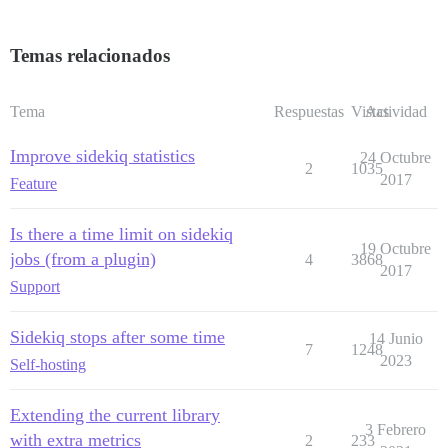
Temas relacionados
Tema
Respuestas
Vistas
Actividad
Improve sidekiq statistics
24 Octubre
2
1035
2017
Feature
Is there a time limit on sidekiq
19 Octubre
jobs (from a plugin)
4
3868
2017
Support
Sidekiq stops after some time
14 Junio
7
1248
2023
Self-hosting
Extending the current library
3 Febrero
with extra metrics
2
233