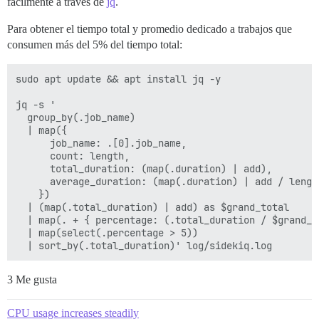
fácilmente a través de
jq
.
Para obtener el tiempo total y promedio dedicado a trabajos que
consumen más del 5% del tiempo total:
sudo apt update && apt install jq -y

jq -s '

  group_by(.job_name)

  | map({

      job_name: .[0].job_name,

      count: length,

      total_duration: (map(.duration) | add),

      average_duration: (map(.duration) | add / length
    })

  | (map(.total_duration) | add) as $grand_total

  | map(. + { percentage: (.total_duration / $grand_to
  | map(select(.percentage > 5))

3 Me gusta
CPU usage increases steadily