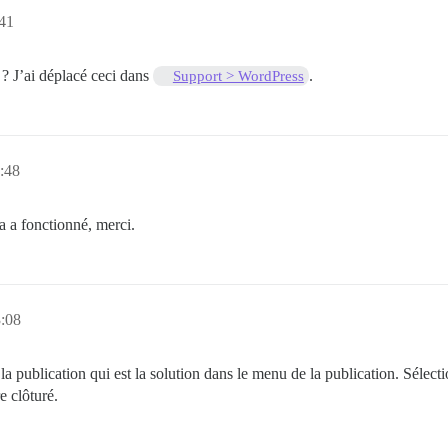
:41
? J’ai déplacé ceci dans
.
Support > WordPress
:48
la a fonctionné, merci.
3:08
 publication qui est la solution dans le menu de la publication. Sélectio
e clôturé.