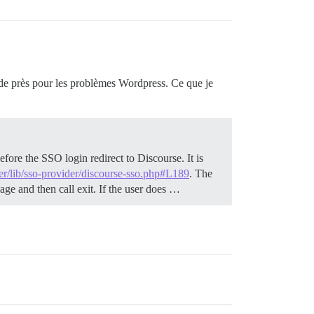
 de près pour les problèmes Wordpress. Ce que je
ore the SSO login redirect to Discourse. It is
er/lib/sso-provider/discourse-sso.php#L189
. The
age and then call exit. If the user does …