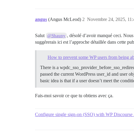
angus
(Angus McLeod)
2
Novembre 24, 2025, 11:
Salut
, désolé d’avoir manqué ceci. Nous
@Shauny
suggérerais ici est l’approche détaillée dans cette pub
How to prevent some WP users from being abl
There is a wpdc_sso_provider_before_sso_redirect 
passed the current WordPress user_id and user ob
basic idea is that if a user doesn’t meet the condi
Fais-moi savoir ce que tu obtiens avec ça.
Configure single sign-on (SSO) with WP Discourse