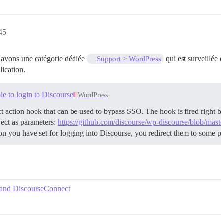
45
 avons une catégorie dédiée
qui est surveillée
Support > WordPress
lication.
e to login to Discourse
WordPress
action hook that can be used to bypass SSO. The hook is fired right bef
ject as parameters:
https://github.com/discourse/wp-discourse/blob/mast
tion you have set for logging into Discourse, you redirect them to some p
 and DiscourseConnect