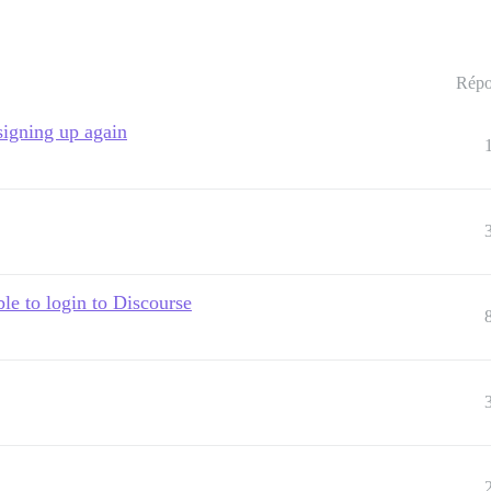
Répo
signing up again
e to login to Discourse