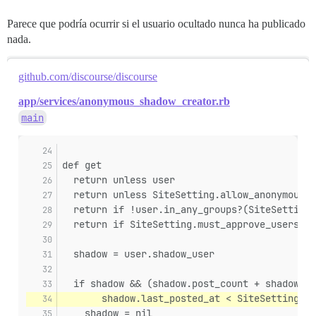
Parece que podría ocurrir si el usuario ocultado nunca ha publicado
nada.
github.com/discourse/discourse
app/services/anonymous_shadow_creator.rb
main
def get
  return unless user
  return unless SiteSetting.allow_anonymous_m
  return if !user.in_any_groups?(SiteSetting.
  return if SiteSetting.must_approve_users? &
  shadow = user.shadow_user
  if shadow && (shadow.post_count + shadow.to
       shadow.last_posted_at < SiteSetting.an
    shadow = nil