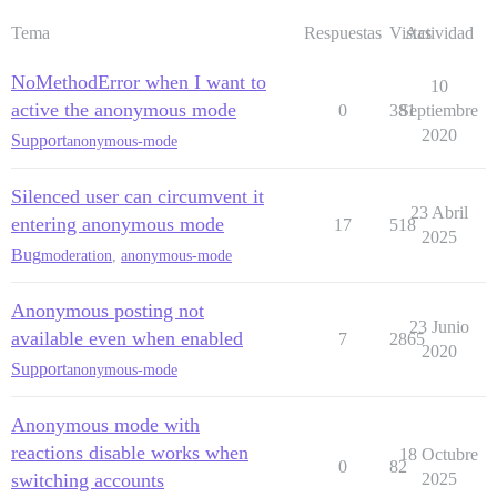
Tema
Respuestas
Vistas
Actividad
NoMethodError when I want to
10
active the anonymous mode
0
381
Septiembre
2020
Support
anonymous-mode
Silenced user can circumvent it
23 Abril
entering anonymous mode
17
518
2025
Bug
moderation
,
anonymous-mode
Anonymous posting not
23 Junio
available even when enabled
7
2865
2020
Support
anonymous-mode
Anonymous mode with
reactions disable works when
18 Octubre
0
82
switching accounts
2025