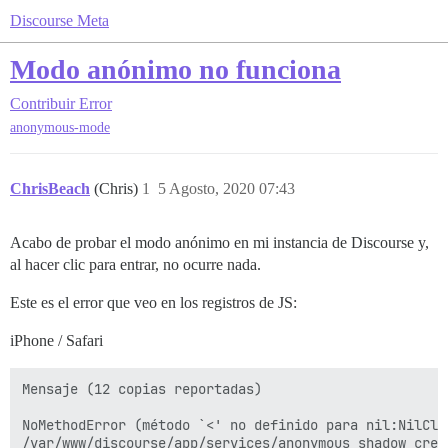
Discourse Meta
Modo anónimo no funciona
Contribuir
Error
anonymous-mode
ChrisBeach
(Chris)
1
5 Agosto, 2020 07:43
Acabo de probar el modo anónimo en mi instancia de Discourse y,
al hacer clic para entrar, no ocurre nada.
Este es el error que veo en los registros de JS:
iPhone / Safari
Mensaje (12 copias reportadas)

NoMethodError (método `<' no definido para nil:NilClas
/var/www/discourse/app/services/anonymous_shadow_creat