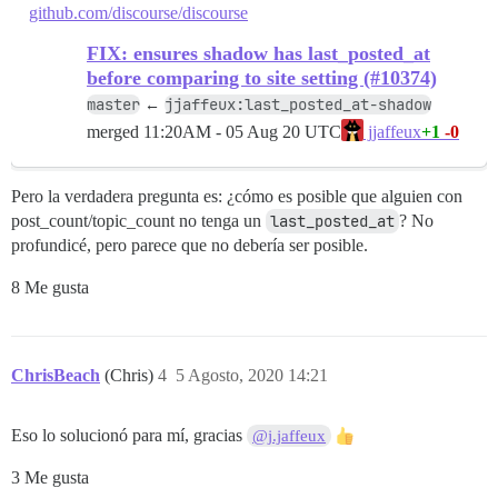
github.com/discourse/discourse
FIX: ensures shadow has last_posted_at
before comparing to site setting (#10374)
master
jjaffeux:last_posted_at-shadow
←
merged
11:20AM - 05 Aug 20 UTC
+1
-0
jjaffeux
Pero la verdadera pregunta es: ¿cómo es posible que alguien con
post_count/topic_count no tenga un
last_posted_at
? No
profundicé, pero parece que no debería ser posible.
8 Me gusta
ChrisBeach
(Chris)
4
5 Agosto, 2020 14:21
Eso lo solucionó para mí, gracias
@j.jaffeux
3 Me gusta