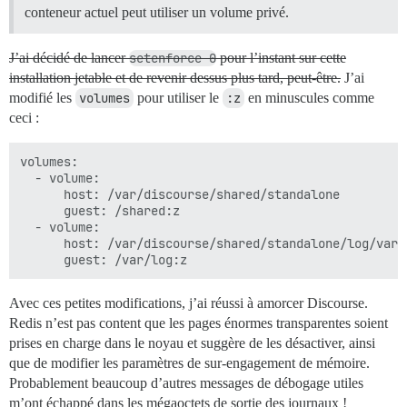
conteneur actuel peut utiliser un volume privé.
J’ai décidé de lancer
setenforce 0
pour l’instant sur cette
installation jetable et de revenir dessus plus tard, peut-être.
J’ai
modifié les
volumes
pour utiliser le
:z
en minuscules comme
ceci :
volumes:

  - volume:

      host: /var/discourse/shared/standalone

      guest: /shared:z

  - volume:

      host: /var/discourse/shared/standalone/log/var-l
Avec ces petites modifications, j’ai réussi à amorcer Discourse.
Redis n’est pas content que les pages énormes transparentes soient
prises en charge dans le noyau et suggère de les désactiver, ainsi
que de modifier les paramètres de sur-engagement de mémoire.
Probablement beaucoup d’autres messages de débogage utiles
m’ont échappé dans les mégaoctets de sortie des journaux !