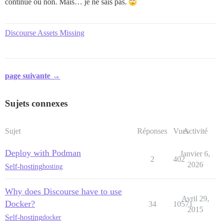
continue ou non. Mais… je ne sais pas.
Discourse Assets Missing
page suivante →
Sujets connexes
Sujet
Réponses
Vues
Activité
Deploy with Podman
Janvier 6,
2
402
2026
Self-hosting
hosting
Why does Discourse have to use
Avril 29,
Docker?
34
10571
2015
Self-hosting
docker