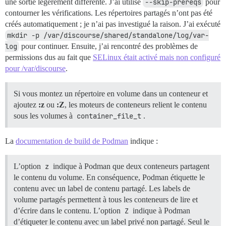
une sortie légèrement différente. J’ai utilisé
--skip-prereqs
pour
contourner les vérifications. Les répertoires partagés n’ont pas été
créés automatiquement ; je n’ai pas investigué la raison. J’ai exécuté
mkdir -p /var/discourse/shared/standalone/log/var-
log
pour continuer. Ensuite, j’ai rencontré des problèmes de
permissions dus au fait que
SELinux était activé mais non configuré
pour /var/discourse
.
Si vous montez un répertoire en volume dans un conteneur et
ajoutez
:z
ou
:Z
, les moteurs de conteneurs relient le contenu
sous les volumes à
container_file_t
.
La
documentation de build de Podman
indique :
L’option
z
indique à Podman que deux conteneurs partagent
le contenu du volume. En conséquence, Podman étiquette le
contenu avec un label de contenu partagé. Les labels de
volume partagés permettent à tous les conteneurs de lire et
d’écrire dans le contenu. L’option
Z
indique à Podman
d’étiqueter le contenu avec un label privé non partagé. Seul le