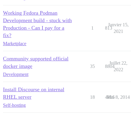
Working Fedora Podman
Development build - stuck with
Janvier 15,
Production - Can I pay for a
1
813
2021
fix?
Marketplace
Community supported official
Juillet 22,
docker image
35
8804
2022
Development
Install Discourse on internal
RHEL server
18
4816
Mai 8, 2014
Self-hosting