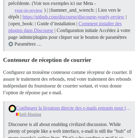
précédente. (Voir nos exemples ici sur Meta -
) | |:hammer_and_wrench: | Lien vers le
year-in-review
dépôt |
https://github.com/discourse/discourse-yearly-review
|
|:open_book: | Guide d’installation |
Comment installer des
plugins dans Discourse
|
Configuration initiale Accédez à votre
page /admin/plugins pour cliquer sur le bouton de paramètres
Paramètres …
Conteneur de réception de courrier
Configurez un troisième conteneur comme récepteur de courrier. Il
assure le traitement des rebonds, rend votre traitement des rebonds
indépendant du fournisseur de courrier sortant, et vous donne
l’option de réponse par e-mail.
Configurer la livraison directe des e-mails entrants pour les sites auto-hébergés avec Mail-Receiver
Self-Hosting
Discourse is all about enabling civilized discussion. While
plenty of people like a web interface, e-mail is still the “hub” of
many people’s online lives. That’s why sending e-mail is so