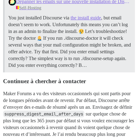
Dépanner les emails sur une nouvelle installation de Discourse
Self-Hosting
You just installed Discourse via
the install guide
, but email
doesn’t seem to work. Unfortunately this means you can’t log
in as an admin to finalize the install.
Let’s troubleshootize!
Try the doctor
If you run ./discourse-doctor it will check
several ways that your mail configuration might be broken, and
offer advice. Try that first.
Did you enter email settings
correctly? The simplest way is to run ./discourse-setup again.
Did you enter everything correctly? B…
Continuez à chercher à contacter
Maker Forums a vu des visiteurs occasionnels qui sont partis pour
de longues périodes avant de revenir. Par défaut, Discourse arrête
d’envoyer des e-mails de résumé après un an. Envisagez de définir
suppress_digest_email_after_days
sur quelque chose de
plus long que les 365 jours par défaut si vous voulez encourager les
visiteurs occasionnels à revenir quand ils voient quelque chose de
nouveau et d’intéressant. Je l’ai rendu beaucoup plus long pour