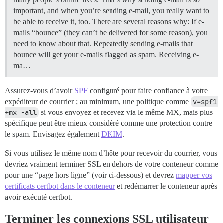
important, and when you’re sending e-mail, you really want to
be able to receive it, too. There are several reasons why: If e-
mails “bounce” (they can’t be delivered for some reason), you
need to know about that. Repeatedly sending e-mails that
bounce will get your e-mails flagged as spam. Receiving e-
ma…
Assurez-vous d’avoir
SPF
configuré pour faire confiance à votre
expéditeur de courrier ; au minimum, une politique comme
v=spf1 
+mx -all
si vous envoyez et recevez via le même MX, mais plus
spécifique peut être mieux considéré comme une protection contre
le spam. Envisagez également
DKIM
.
Si vous utilisez le même nom d’hôte pour recevoir du courrier, vous
devriez vraiment terminer SSL en dehors de votre conteneur comme
pour une “page hors ligne” (voir ci-dessous) et devrez
mapper vos
certificats certbot dans le conteneur
et redémarrer le conteneur après
avoir exécuté certbot.
Terminer les connexions SSL utilisateur