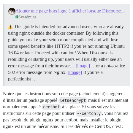
Ajouter une page hors ligne à afficher lorsque Discourse est en reconstruction ou au démarrage
Sysadmins
This guide is intended for advanced users, who are already
using nginx outside the docker container. By following this
guide you make your setup more complicated and will lose
some speed benefits like HTTP2 if you’re not running Ubuntu
16.04 or later. Proceed with caution! When Discourse is
rebuilding or starting up, your users will usually either see an
error message from their browser…
[image]
…or a not-so-nice
502 error message from Nginx:
[image]
If you’re a
perfectionist …
Notez que les instructions sur cette page (actuellement) suggèrent
d’installer un package appelé
letsencrypt
mais il est maintenant
normalement appelé
certbot
à la place. Si vous suivez les
instructions sur cette page pour utiliser
--certonly
, vous n’aurez
pas besoin du plugin nginx pour certbot, mais installer le plugin
nginx est un autre mécanisme. Sur les dérivés de CentOS, c’est :