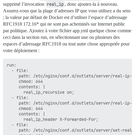
supprimé l’invocation
real_ip
, donc ajoutez-la à nouveau.
Assurez-vous que la plage d’adresses IP que vous utilisez a du sens
; la valeur par défaut de Docker est d’utiliser l’espace d’adressage
RFC1918 172.16* qui ne sont pas acheminés sur Internet public
par politique. Ajoutez à votre fichier app.yml quelque chose comme
ceci dans la section run, en sélectionnant une ou plusieurs des
espaces d’adressage RFC1918 ou tout autre chose appropriée pour
votre déploiement :
run:

  - file:

     path: /etc/nginx/conf.d/outlets/server/real-ip-re
     chmod: 644

     contents: |

       real_ip_recursive on;

  - file:

     path: /etc/nginx/conf.d/outlets/server/real-ip-he
     chmod: 644

     contents: |

       real_ip_header X-Forwarded-For;

  - file:

     path: /etc/nginx/conf.d/outlets/server/set-real-i