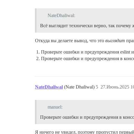
  get lockIcon() {

    return settings.category_lock_icon |
  }

NateDhaliwal:
  get showHeader() {

Всё выглядит технически верно, так почему 
    console.log(this.args.category);

    const isException = this.args.catego
    const hideMobile = !settings.show_mo
Откуда вы делаете вывод, что это
выглядит
пра
    const subCat = !settings.show_subcat
    const noDesc = !settings.hide_if_no_
Проверьте ошибки и предупреждения eslint и
    const path = window.location.pathnam
Проверьте ошибки и предупреждения в конс
    return (/^\/c\//.test(path)

      && !isException

      && !noDesc

      && !subCat

      && !hideMobile

NateDhaliwal
(Nate Dhaliwal)
5
27.Июнь.2025 10
    );

  }

  get getHeaderStyle() {

manuel:
    let headerStyle = "";

    if (settings.header_style == "box") 
Проверьте ошибки и предупреждения в консо
      headerStyle += "border-left: 6px s
    }

    if (settings.header_style == "banner
Я ничего не увидел, поэтому пропустил первый