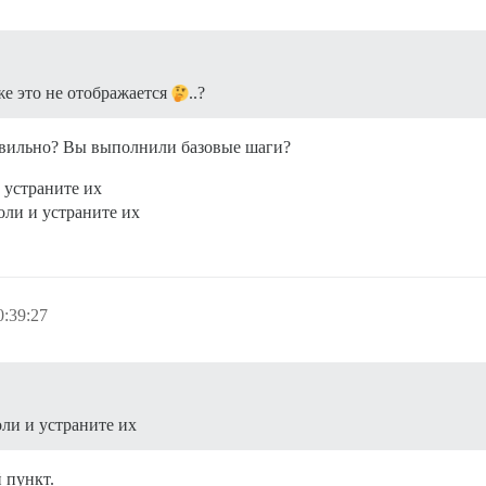
| 'lock';

же это не отображается
..?
ry && settings.hide_category_exceptions.split("|").inclu
bile && this.site.mobileView;

вильно? Вы выполнили базовые шаги?
egory_header && this.args.category.parentCategory;

category_description && !this.args.category.description_
 устраните их
e;

оли и устраните их
:39:27
{

ли и устраните их
olid #" + this.args.category.color + ";"

") {

 пункт.