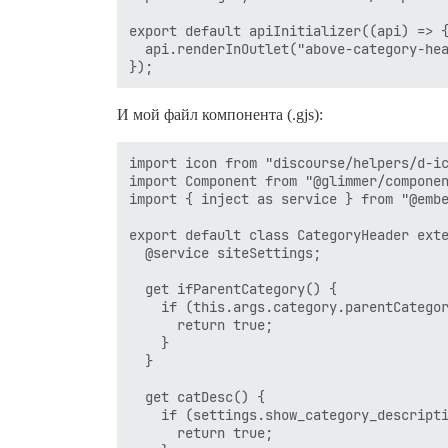
export default apiInitializer((api) => {
  api.renderInOutlet("above-category-hea
И мой файл компонента (.gjs):
import icon from "discourse/helpers/d-ic
import Component from "@glimmer/componen
import { inject as service } from "@embe
export default class CategoryHeader exte
  @service siteSettings;

  get ifParentCategory() {

    if (this.args.category.parentCategor
      return true;

    }

  }

  get catDesc() {

    if (settings.show_category_descripti
      return true;
