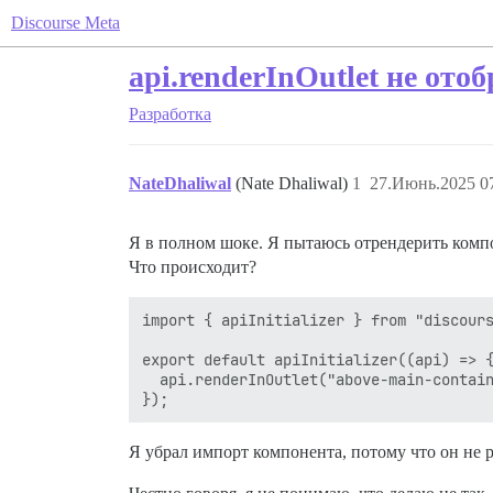
Discourse Meta
api.renderInOutlet не ото
Разработка
NateDhaliwal
(Nate Dhaliwal)
1
27.Июнь.2025 07
Я в полном шоке. Я пытаюсь отрендерить компон
Что происходит?
import { apiInitializer } from "discours
export default apiInitializer((api) => {
  api.renderInOutlet("above-main-contain
Я убрал импорт компонента, потому что он не р