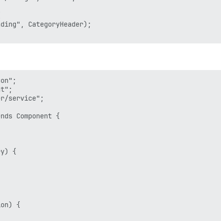


ding", CategoryHeader);

on";

t";

r/service";

nds Component {

y) {

on) {
