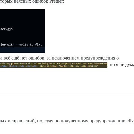
торых неясных ошибок Prettier:
}

 href="{{this.args.category.parentCategory.url}}">

.parentCategory.name}}: </h1>

e}}</h1>

ера всё ещё нет ошибок, за исключением предупреждения о
, но я не ду
cription">

cription}}



topic_url}}">{{this.aboutTopicUrl}}</a>

нных исправлений, но, судя по полученному предупреждению, div