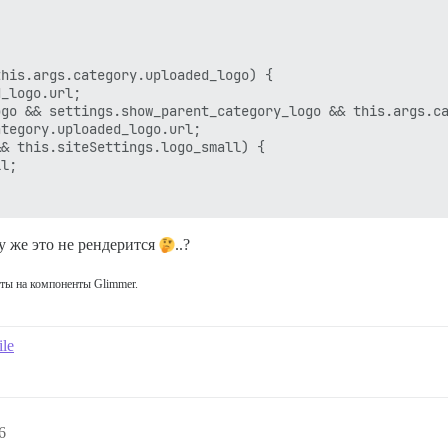
his.args.category.uploaded_logo) {

_logo.url;

go && settings.show_parent_category_logo && this.args.ca
tegory.uploaded_logo.url;

& this.siteSettings.logo_small) {

l;

у же это не рендерится
..?
y && this.args.category.parentCategory.read_restricted) 
ты на компоненты Glimmer.
ile
ed) {

6