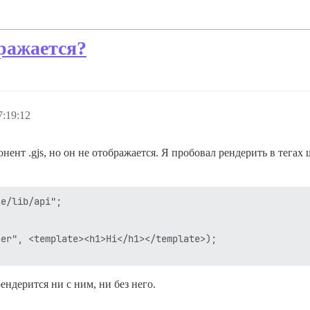
бражается?
:19:12
ент .gjs, но он не отображается. Я пробовал рендерить в тегах
e/lib/api";



er", <template><h1>Hi</h1></template>);

ендерится ни с ним, ни без него.