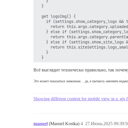
    }

  }

  get logoImg() {

    if (settings.show_category_logo && t
      return this.args.category.uploaded
    } else if (settings.show_category_lo
      return this.args.category.parentCa
    } else if (settings.show_site_logo &
      return this.siteSettings.logo_smal
    }

  }

  get ifParentProtected() {

Всё выглядит технически правильно, так почем
    if (this.args.category.parentCategor
      return true;

Это может показаться знакомым… да, я пытаюсь заменить видже
    }

  }

  get ifProtected() {

Showing different content for mobile view in a .gjs f
    if (this.args.category.read_restrict
        return true;

    }

  }

manuel
(Manuel Kostka)
4
27.Июнь.2025 09:39:5