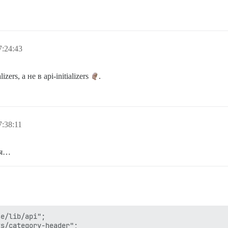
:24:43
ers, а не в api-initializers
.
:38:11
ся…
e/lib/api";

s/category-header";
