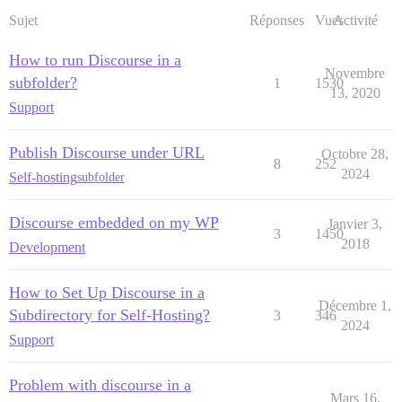
Sujet
Réponses
Vues
Activité
How to run Discourse in a
Novembre
subfolder?
1
1530
13, 2020
Support
Publish Discourse under URL
Octobre 28,
8
252
2024
Self-hosting
subfolder
Discourse embedded on my WP
Janvier 3,
3
1450
2018
Development
How to Set Up Discourse in a
Décembre 1,
Subdirectory for Self-Hosting?
3
346
2024
Support
Problem with discourse in a
Mars 16,