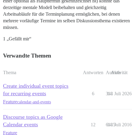
einer optional als Haupttermin gekennzeichnet ist) könnte das
derzeitige mentale Modell beibehalten und gleichzeitig
Arbeitsabläufe für die Terminplanung ermöglichen, bei denen
mehrere vorläufige Termine im selben Diskussionsthema existieren
müssen.
1 „Gefällt mir“
Verwandte Themen
Thema
Antworten
Aufrufe
Aktivität
Create individual event topics
for recurring events
6
313
14. Juli 2026
Feature
calendar-and-events
Discourse topics as Google
Calendar events
12
6135
14. Juli 2016
Feature