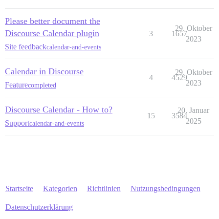
Please better document the
29. Oktober
Discourse Calendar plugin
3
1657
2023
Site feedback
calendar-and-events
Calendar in Discourse
29. Oktober
4
4529
2023
Feature
completed
Discourse Calendar - How to?
20. Januar
15
3584
2025
Support
calendar-and-events
Startseite
Kategorien
Richtlinien
Nutzungsbedingungen
Datenschutzerklärung