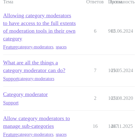
Тема
Ответов
Просм.
Активность
Allowing category moderators
to have access to the full extents
of moderation tools in their own
6
912
05.06.2024
category
Feature
category-moderators
,
spaces
What are all the things a
category moderator can do?
7
1050
21.05.2024
Support
category-moderators
Category moderator
2
1021
25.08.2020
Support
Allow category moderators to
manage sub-categories
16
1487
24.11.2025
Feature
category-moderators
,
spaces