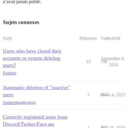
n’avait jamais publié.
Sujets connexes
Sujet
Réponses
Vues
Activité
Users who have closed their
accounts or system deleting
Septembre 8,
12
798
users?
2020
Feature
Automatic deletion of "inactive"
users
3
804
Août 4, 2023
Support
moderation
Correctly registered users from
Discord/Twitter/Face are
1
482
Mai 16, 2020