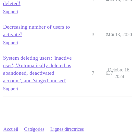
deleted!
Support
Decreasing number of users to
activate?
3
616
Mai 13, 2020
Support
System deleting users: 'inactive
user', 'Automatically deleted as
Octobre 16,
abandoned, deactivated
7
637
2024
account', and 'staged unused'
Support
Accueil
Catégories
Lignes directrices