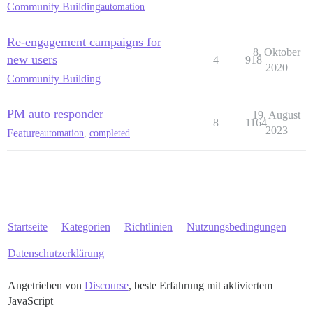
Community Building
automation
Re-engagement campaigns for
8. Oktober
new users
4
918
2020
Community Building
PM auto responder
19. August
8
1164
2023
Feature
automation
,
completed
Startseite
Kategorien
Richtlinien
Nutzungsbedingungen
Datenschutzerklärung
Angetrieben von
Discourse
, beste Erfahrung mit aktiviertem
JavaScript