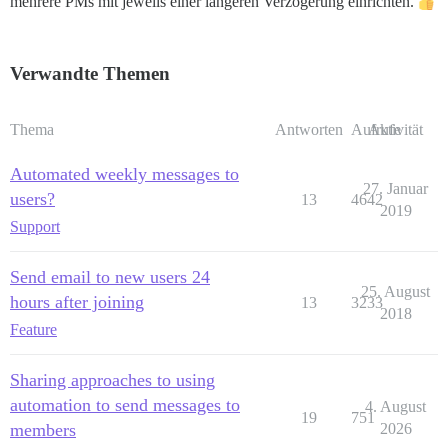
mehrere PMs mit jeweils einer längeren Verzögerung einrichten.
Verwandte Themen
Thema
Antworten
Aufrufe
Aktivität
Automated weekly messages to
27. Januar
users?
13
4642
2019
Support
Send email to new users 24
25. August
hours after joining
13
3233
2018
Feature
Sharing approaches to using
automation to send messages to
4. August
19
751
members
2026