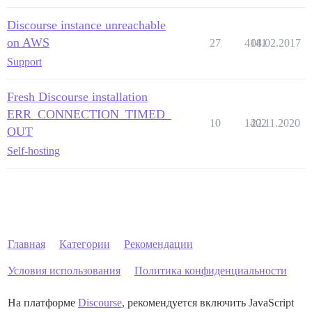
Discourse instance unreachable
on AWS
27
4141
08.02.2017
Support
Fresh Discourse installation
ERR_CONNECTION_TIMED_
10
1402
22.11.2020
OUT
Self-hosting
Главная
Категории
Рекомендации
Условия использования
Политика конфиденциальности
На платформе
Discourse
, рекомендуется включить JavaScript