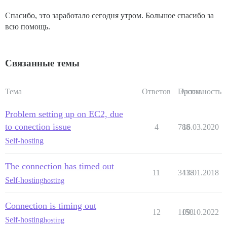
Спасибо, это заработало сегодня утром. Большое спасибо за
всю помощь.
Связанные темы
Тема
Ответов
Просм.
Активность
Problem setting up on EC2, due
to conection issue
4
788
16.03.2020
Self-hosting
The connection has timed out
11
3418
13.01.2018
Self-hosting
hosting
Connection is timing out
12
1158
09.10.2022
Self-hosting
hosting