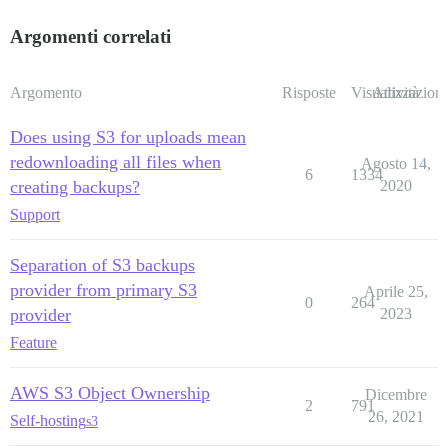
Argomenti correlati
Argomento
Risposte
Visualizzazioni
Attività
Does using S3 for uploads mean
redownloading all files when
Agosto 14,
6
1334
creating backups?
2020
Support
Separation of S3 backups
provider from primary S3
Aprile 25,
0
264
provider
2023
Feature
AWS S3 Object Ownership
Dicembre
2
791
26, 2021
Self-hosting
s3