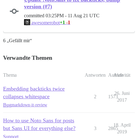
version (#7)
committed
03:25PM - 11 Aug 21 UTC
+1
-1
awesomerobot
6 „Gefällt mir“
Verwandte Themen
Thema
Antworten
Aufrufe
Aktivität
Embedding backticks twice
26. Juni
collapses whitespace
2
1573
2017
Bug
markdown-it-review
How to use Noto Sans for posts
18. April
but Sans UI for everything else?
3
2865
2019
Support