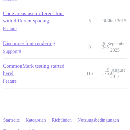
Code areas use different font
with different spacing
5
1432
6. Juni 2015
Feature
Discourse font rendering
6. September
8
345
2025
Support
rtl
CommonMark testing started
15. August
here!
115
17650
2017
Feature
Startseite
Kategorien
Richtlinien
Nutzungsbedingungen