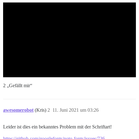
2 „Gefällt mir“
awesomerobot
(Kris)
2
11. Juni 2021 um 03:26
Leider ist dies ein bekanntes Problem mit der Schriftart!
https://github.com/googlefonts/noto-fonts/issues/736