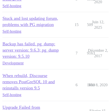
2020
Self-hosting
Stuck and lost updating forum,
Juin 12,
problems with PG migration
15
509
2025
Self-hosting
Backup has failed. pg_dump:
server version: 9.6.3; pg_dump
Décembre 2,
7
9163
version: 9.5.10
2017
Development
When rebuild, Discourse
removes PostGreSQL 10 and
6
1090
Mai 8, 2020
reinstalls version 9.5
Self-hosting
Upgrade Failed from
Février 15,