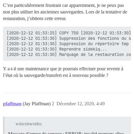
Suppression des restes '.tar'...

C’est particulièrement frustrant car apparemment, je ne peux pas
Marquage de la sauvegarde comme terminée...

non plus utiliser les anciennes sauvegardes. Lors de la tentative de
Actualisation des statistiques du disque...

restauration, j’obtiens cette erreur.
Notification au 'système' de la fin de la sauvegarde..
Terminé !

[2020-12-12 01:53:25] COPY 750 [2020-12-12 01:53:30] 
[2020-12-12 01:53:30] Suppression des fonctions du sc
[2020-12-12 01:53:30] Suppression du répertoire tmp '
[2020-12-12 01:53:30] Reprendre sidekiq...

Y a-t-il une maintenance que je pourrais effectuer pour revenir à
l’état où la sauvegarde/transfert est à nouveau possible ?
pfaffman
(Jay Pfaffman)
2
Décembre 12, 2020, 4:49
wincenworks:
Message d’erreur du serveur : ERROR: invalid memory alloc