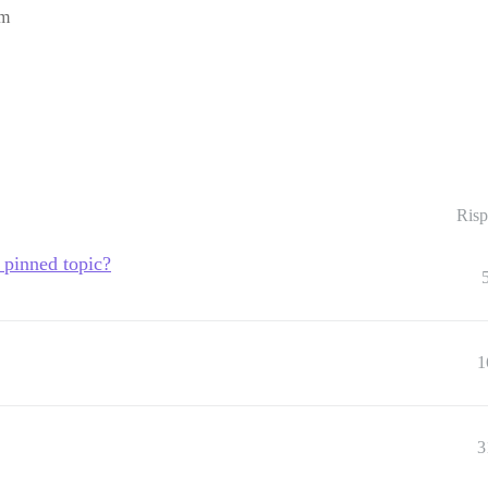
am
Risp
 pinned topic?
1
3