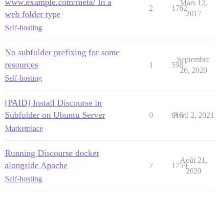
www.example.com/meta/ In a
Mars 12,
2
1762
web folder type
2017
Self-hosting
No subfolder prefixing for some
Septembre
resources
1
598
26, 2020
Self-hosting
[PAID] Install Discourse in
Subfolder on Ubuntu Server
0
916
Avril 2, 2021
Marketplace
Running Discourse docker
Août 21,
alongside Apache
7
1759
2020
Self-hosting