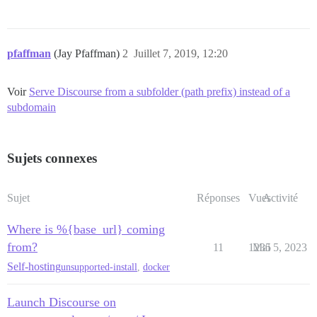
pfaffman
(Jay Pfaffman)
2
Juillet 7, 2019, 12:20
Voir
Serve Discourse from a subfolder (path prefix) instead of a
subdomain
Sujets connexes
Sujet
Réponses
Vues
Activité
Where is %{base_url} coming
from?
11
1235
Mai 5, 2023
Self-hosting
unsupported-install
,
docker
Launch Discourse on