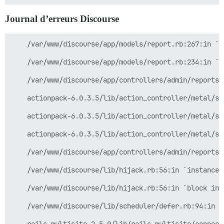
  - "1357:80" # changez ce port vers le port sur lequ
Journal d’erreurs Discourse
  #- "2222:22" # forward du port hôte 2222 vers le po
    /var/www/discourse/app/models/report.rb:267:in `re
params:

    /var/www/discourse/app/models/report.rb:234:in `fi
  db_default_text_search_config: "pg_catalog.english"

    /var/www/discourse/app/controllers/admin/reports_
  ## Définir db_shared_buffers à 1/3 de la mémoire qu
    actionpack-6.0.3.5/lib/action_controller/metal/st
  ## sur une installation de 1 Go, réglez à 128 Mo ; 
    actionpack-6.0.3.5/lib/action_controller/metal/st
  db_shared_buffers: "512MB"

    actionpack-6.0.3.5/lib/action_controller/metal/st
  #

    /var/www/discourse/app/controllers/admin/reports_
  ## Quelle révision Git ce conteneur doit-il utilise
    /var/www/discourse/lib/hijack.rb:56:in `instance_e
  #version: tests-passed

    /var/www/discourse/lib/hijack.rb:56:in `block in h
env:

    /var/www/discourse/lib/scheduler/defer.rb:94:in `b
  LANG: en_US.UTF-8
