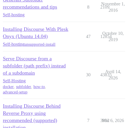
Novembre 1,
recommendations and tips
8
2109
          - git clone https://github.com/discourse/dis
2016
Self-hosting
## Rappelez-vous, il s'agit de syntaxe YAML - vous ne
run:

Installing Discourse With Plesk
Octobre 10,
Onyx (Ubuntu 14.04)
47
12854
    - exec:

2019
Self-hosting
unsupported-install
        cd: $home

Serve Discourse from a
        cmd:

subfolder (path prefix) instead
          - rm -fr public/assets

Avril 14,
of a subdomain
30
43835
2026
          - sudo -E -u discourse bundle exec rake asse
Self-Hosting
docker
,
subfolder
,
how-to
,
          - mkdir -p public/ask

advanced-setup
          - cd public/ask && ln -s ../uploads && ln -s
Installing Discourse Behind
          - rm public/uploads

Reverse Proxy using
recommended (supported)
          - rm public/backups

7
3992
Mai 6, 2026
installation