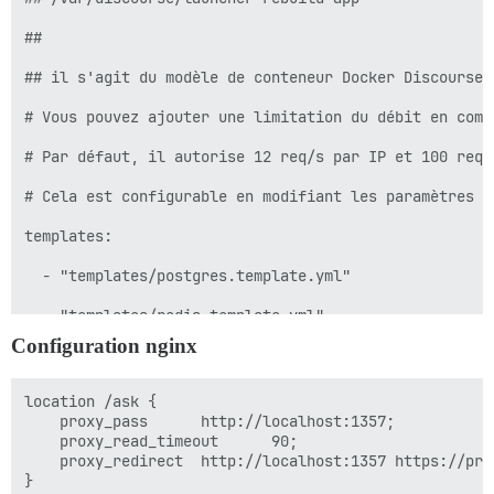
##

## il s'agit du modèle de conteneur Docker Discourse 
# Vous pouvez ajouter une limitation du débit en comm
# Par défaut, il autorise 12 req/s par IP et 100 req/m
# Cela est configurable en modifiant les paramètres da
templates:

  - "templates/postgres.template.yml"

  - "templates/redis.template.yml"

Configuration nginx
  - "templates/web.template.yml"

  - "templates/sshd.template.yml"

location /ask {

    proxy_pass      http://localhost:1357;

## quels ports TCP/IP ce conteneur doit-il exposer ?

    proxy_read_timeout      90;

    proxy_redirect  http://localhost:1357 https://priv
expose:
