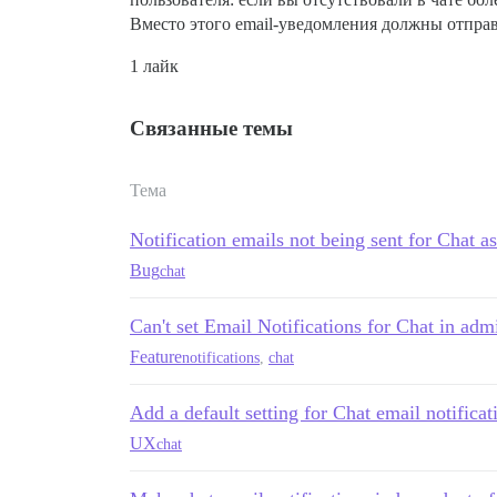
Вместо этого email-уведомления должны отправ
1 лайк
Связанные темы
Тема
Notification emails not being sent for Chat a
Bug
chat
Can't set Email Notifications for Chat in adm
Feature
notifications
,
chat
Add a default setting for Chat email notificat
UX
chat