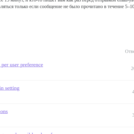
ляться только если сообщение не было прочитано в течение 5–1
Отв
s per user preference
2
in setting
ions