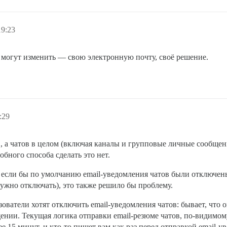
19:23
могут изменить — свою электронную почту, своё решение.
:29
в, а чатов в целом (включая каналы и групповые личные сообще
обного способа сделать это нет.
 если бы по умолчанию email-уведомления чатов были отключен
нужно отключать), это также решило бы проблему.
зователи хотят отключить email-уведомления чатов: бывает, что
ении. Текущая логика отправки email-резюме чатов, по-видимом
лее 15 минут, и кто-то пишет вам как раз перед отправкой email