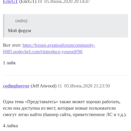
EricGT
(EricGT)
10
05.Июнь.2020 20:14:47
ondrej:
Мой форум
Вот этот:
https://forum-aviationforumcommunity-
6985.nodechef.com/t/introduce-yourself/96
1 лайк
codinghorror
(Jeff Atwood)
11
05.Июнь.2020 21:23:50
Одна тема «Представьтесь» также может хорошо работать,
если она доступна из мест, которые новые пользователи
смогут легко найти (баннер сайта, приветственное ЛС и т.д.).
4 лайка