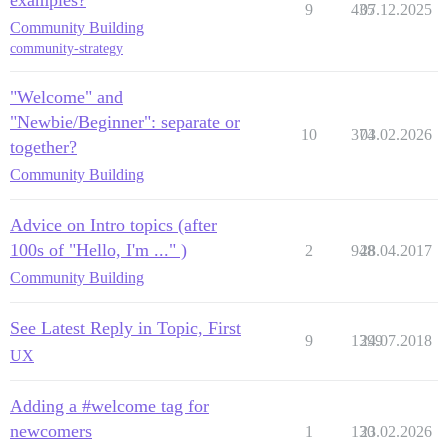
9
435
07.12.2025
Community Building
community-strategy
"Welcome" and
"Newbie/Beginner": separate or
10
374
03.02.2026
together?
Community Building
Advice on Intro topics (after
100s of "Hello, I'm ..." )
2
948
28.04.2017
Community Building
See Latest Reply in Topic, First
9
1399
24.07.2018
UX
Adding a #welcome tag for
newcomers
1
130
23.02.2026