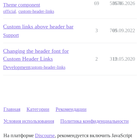
69
53576
06.06.2026
Theme component
official
,
custom-header-links
Custom links above header bar
3
769
05.09.2022
Support
Changing the header font for
Custom Header Links
2
312
19.05.2020
Development
custom-header-links
Главная
Категории
Рекомендации
Условия использования
Политика конфиденциальности
На платформе
Discourse
, рекомендуется включить JavaScript