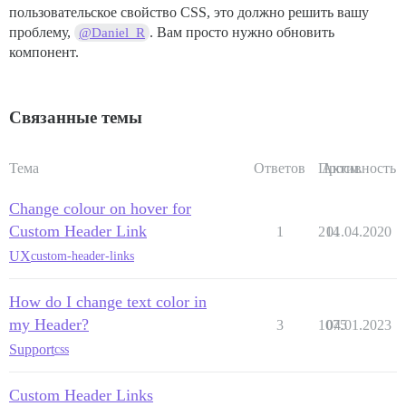
пользовательское свойство CSS, это должно решить вашу
проблему,
. Вам просто нужно обновить
@Daniel_R
компонент.
Связанные темы
Тема
Ответов
Просм.
Активность
Change colour on hover for
Custom Header Link
1
214
01.04.2020
UX
custom-header-links
How do I change text color in
my Header?
3
1075
04.01.2023
Support
css
Custom Header Links