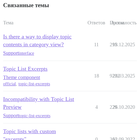
Связанные темы
Тема
Ответов
Просм.
Активность
Is there a way to display topic
contents in category view?
11
295
18.12.2025
Support
interface
Topic List Excerpts
18
9232
20.03.2025
Theme component
official
,
topic-list-excerpts
Incompatibility with Topic List
Preview
4
229
26.10.2020
Support
topic-list-excerpts
Topic lists with custom
"excerpts"
0
360
12.09.2022