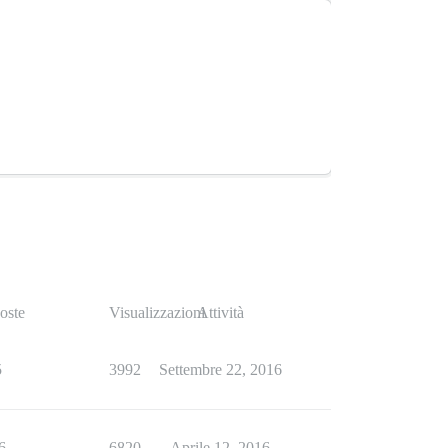
oste
Visualizzazioni
Attività
5
3992
Settembre 22, 2016
6
6820
Aprile 12, 2016