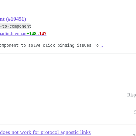
nt (#10451)
-to-component
+148
-147
artin-brennan
omponent to solve click binding issues fo
…
Risp
 does not work for protocol agnostic links
2