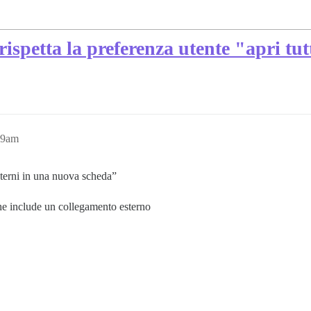
ispetta la preferenza utente "apri tutt
29am
esterni in una nuova scheda”
che include un collegamento esterno