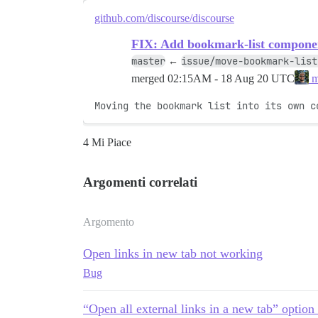
github.com/discourse/discourse
FIX: Add bookmark-list compone
master
issue/move-bookmark-list
←
merged
02:15AM - 18 Aug 20 UTC
m
Moving the bookmark list into its own c
4 Mi Piace
Argomenti correlati
Argomento
Open links in new tab not working
Bug
“Open all external links in a new tab” option