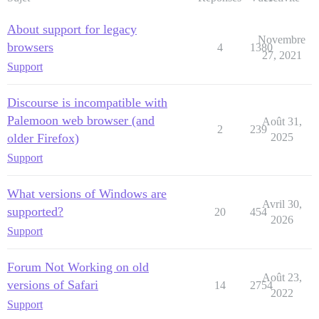
About support for legacy
Novembre
browsers
4
1380
27, 2021
Support
Discourse is incompatible with
Palemoon web browser (and
Août 31,
2
239
older Firefox)
2025
Support
What versions of Windows are
Avril 30,
supported?
20
454
2026
Support
Forum Not Working on old
Août 23,
versions of Safari
14
2754
2022
Support