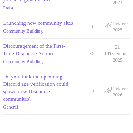
2023
Praise
Launching new community sites
27 Febrero
9
715
2025
Community Building
Discouragement of the First-
21
Time Discourse Admin
36
1653
Diciembre
2025
Community Building
Do you think the upcoming
Discord age verification could
23 Febrero
spawn new Discourse
23
883
2026
communites?
General