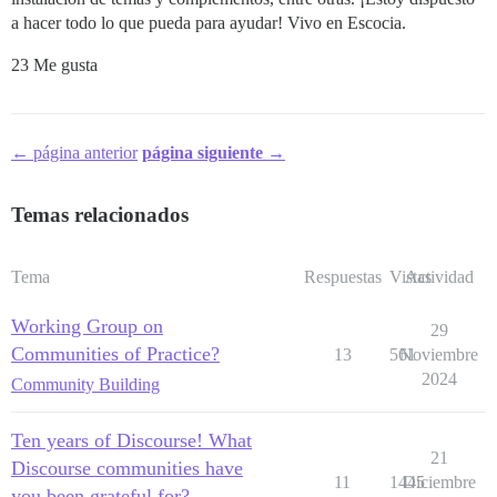
a hacer todo lo que pueda para ayudar! Vivo en Escocia.
23 Me gusta
← página anterior
página siguiente →
Temas relacionados
Tema
Respuestas
Vistas
Actividad
Working Group on
29
Communities of Practice?
13
561
Noviembre
2024
Community Building
Ten years of Discourse! What
21
Discourse communities have
11
1445
Diciembre
you been grateful for?