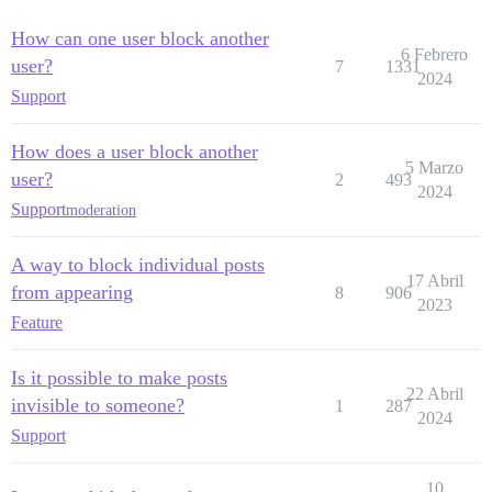
How can one user block another
6 Febrero
user?
7
1331
2024
Support
How does a user block another
5 Marzo
user?
2
493
2024
Support
moderation
A way to block individual posts
17 Abril
from appearing
8
906
2023
Feature
Is it possible to make posts
22 Abril
invisible to someone?
1
287
2024
Support
10