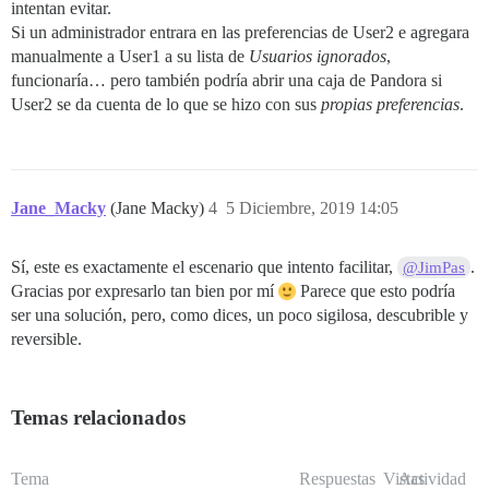
intentan evitar.
Si un administrador entrara en las preferencias de User2 e agregara
manualmente a User1 a su lista de
Usuarios ignorados
,
funcionaría… pero también podría abrir una caja de Pandora si
User2 se da cuenta de lo que se hizo con sus
propias preferencias
.
Jane_Macky
(Jane Macky)
4
5 Diciembre, 2019 14:05
Sí, este es exactamente el escenario que intento facilitar,
.
@JimPas
Gracias por expresarlo tan bien por mí
Parece que esto podría
ser una solución, pero, como dices, un poco sigilosa, descubrible y
reversible.
Temas relacionados
Tema
Respuestas
Vistas
Actividad