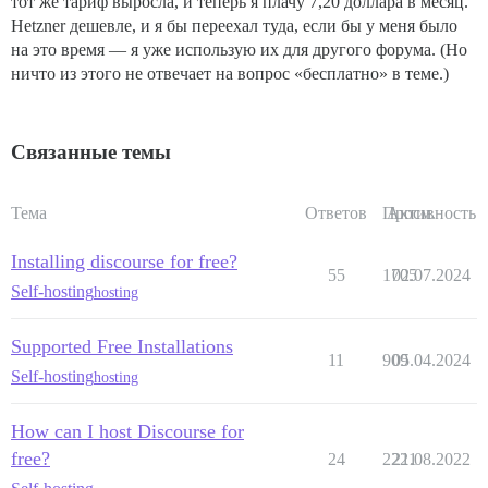
тот же тариф выросла, и теперь я плачу 7,20 доллара в месяц.
Hetzner дешевле, и я бы переехал туда, если бы у меня было
на это время — я уже использую их для другого форума. (Но
ничто из этого не отвечает на вопрос «бесплатно» в теме.)
Связанные темы
Тема
Ответов
Просм.
Активность
Installing discourse for free?
55
1705
02.07.2024
Self-hosting
hosting
Supported Free Installations
11
909
05.04.2024
Self-hosting
hosting
How can I host Discourse for
free?
24
2221
21.08.2022