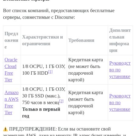
Вот список компаний, предоставляющих бесплатные
серверы, совместимые с Discourse:
Дополнит
Предл
Характеристики и
ельная
ожени
Требования
ограничения
информа
е
ция
Oracle
Кредитная карта
Руководст
Cloud
1/8 OCPU, 1 ГБ ОЗУ,
(не может быть
во по
[1]
Free
100 ГБ HDD
подарочной
установке
Tier
картой)
1/8 OCPU, 1 ГБ ОЗУ,
Amazo
Кредитная карта
30 ГБ SSD (макс.),
Руководст
n AWS
(может быть
[2]
750 часов в месяц
во по
Free
подарочной
Только в первый
установке
Tier
картой)
год
ПРЕДУПРЕЖДЕНИЕ: Если вы остановите свой
экземпляр AWS, даже на минуту, IP-адрес будет изменён, и