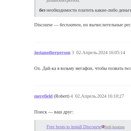
justanotherperson:
без
необходимости платить какие-либо деньг
Discourse —
бесплатен
, но вычислительные ре
justanotherperson
3
02.Апрель.2024 16:05:14
Ох. Дай-ка я возьму мегафон, чтобы позвать twof
merefield
(Robert)
4
02.Апрель.2024 16:10:27
Поиск — ваш друг:
Free hosts to install Discourse
Self-hosting