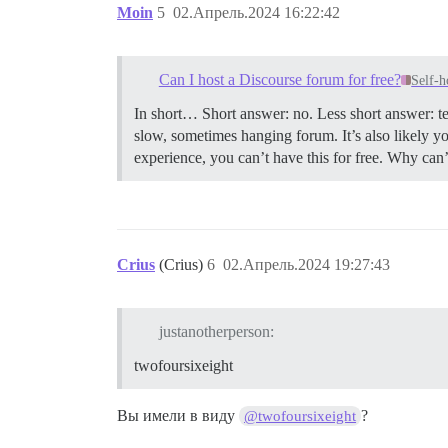
Moin
5
02.Апрель.2024 16:22:42
Can I host a Discourse forum for free?
Self-h
In short… Short answer: no. Less short answer: tec
slow, sometimes hanging forum. It’s also likely yo
experience, you can’t have this for free.
Why can’t
Crius
(Crius)
6
02.Апрель.2024 19:27:43
justanotherperson:
twofoursixeight
Вы имели в виду
?
@twofoursixeight