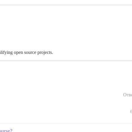
alifying open source projects.
Отв
ourse?