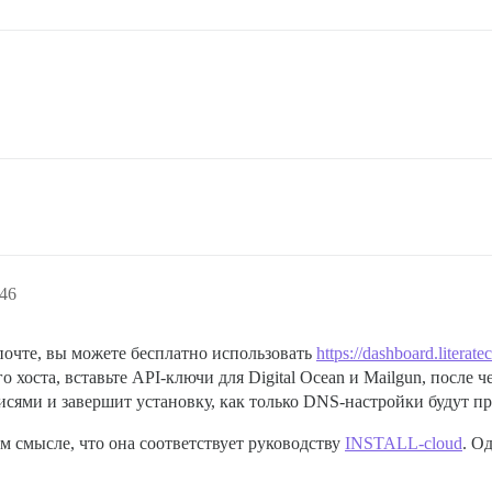
:46
почте, вы можете бесплатно использовать
https://dashboard.literat
о хоста, вставьте API-ключи для Digital Ocean и Mailgun, после че
сями и завершит установку, как только DNS-настройки будут п
м смысле, что она соответствует руководству
INSTALL-cloud
. О