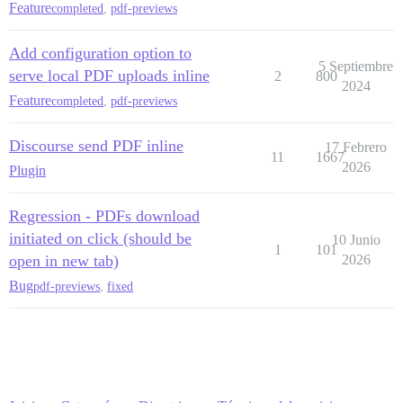
Feature
completed
,
pdf-previews
Add configuration option to
5 Septiembre
serve local PDF uploads inline
2
800
2024
Feature
completed
,
pdf-previews
Discourse send PDF inline
17 Febrero
11
1667
2026
Plugin
Regression - PDFs download
initiated on click (should be
10 Junio
1
101
open in new tab)
2026
Bug
pdf-previews
,
fixed