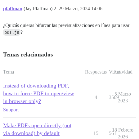
pfaffman
(Jay Pfaffman)
2
29 Marzo, 2024 14:06
¿Quizás quieras bifurcar las previsualizaciones en línea para usar
pdf.js
?
Temas relacionados
Tema
Respuestas
Vistas
Actividad
Instead of downloading PDF,
how to force PDF to open/view
5 Marzo
4
3569
in browser only?
2023
Support
Make PDFs open directly (not
18 Febrero
via download) by default
15
561
2026