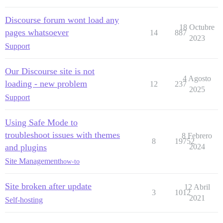
Discourse forum wont load any
18 Octubre
pages whatsoever
14
887
2023
Support
Our Discourse site is not
4 Agosto
loading - new problem
12
237
2025
Support
Using Safe Mode to
troubleshoot issues with themes
8 Febrero
8
19752
and plugins
2024
Site Management
how-to
Site broken after update
12 Abril
3
1012
2021
Self-hosting