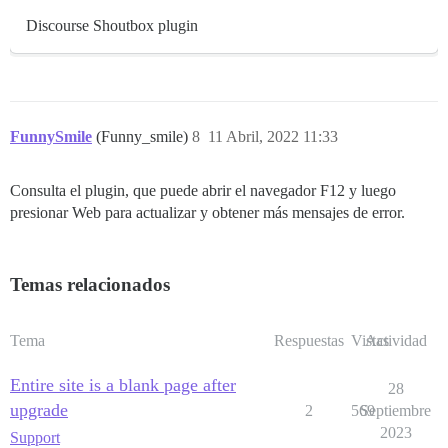
Discourse Shoutbox plugin
FunnySmile
(Funny_smile)
8
11 Abril, 2022 11:33
Consulta el plugin, que puede abrir el navegador F12 y luego
presionar Web para actualizar y obtener más mensajes de error.
Temas relacionados
Tema
Respuestas
Vistas
Actividad
Entire site is a blank page after
28
upgrade
2
569
Septiembre
2023
Support