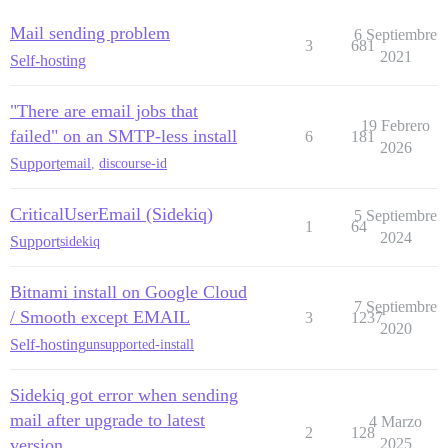
Mail sending problem
6 Septiembre
3
681
2021
Self-hosting
"There are email jobs that
19 Febrero
failed" on an SMTP-less install
6
181
2026
Support
email
,
discourse-id
CriticalUserEmail (Sidekiq)
5 Septiembre
1
64
2024
Support
sidekiq
Bitnami install on Google Cloud
7 Septiembre
/ Smooth except EMAIL
3
1237
2020
Self-hosting
unsupported-install
Sidekiq got error when sending
mail after upgrade to latest
4 Marzo
2
128
version
2025