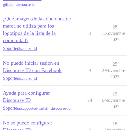
github
,
discourse-id
¿Qué imagen de las opciones de
marca se utiliza para los
28
logotipos de la lista de la
3
136
Noviembre
2025
comunidad?
Soporte
discourse-id
No puedo iniciar sesión en
25
Discourse ID con Facebook
9
279
Noviembre
2025
Soporte
discourse-id
Ayuda para configurar
19
Discourse ID
28
641
Noviembre
2025
Soporte
unsupported-install
,
discourse-id
No se puede configurar
18