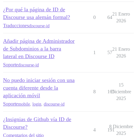
¿Por qué la página de ID de
21 Enero
Discourse usa alemán formal?
0
64
2026
Traducciones
discourse-id
Añadir página de Administrador
de Subdominios a la barra
21 Enero
1
57
lateral en Discourse ID
2026
Soporte
discourse-id
No puedo iniciar sesión con una
15
cuenta diferente desde la
8
165
Diciembre
aplicación móvil
2025
Soporte
mobile
,
login
,
discourse-id
¿Insignias de Github vía ID de
Discourse?
8 Diciembre
4
191
2025
Comentarios del sitio