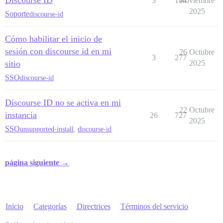
Discourse ID
3
144
Noviembre
2025
Soporte
discourse-id
Cómo habilitar el inicio de
sesión con discourse id en mi
26 Octubre
3
277
sitio
2025
SSO
discourse-id
Discourse ID no se activa en mi
22 Octubre
instancia
26
727
2025
SSO
unsupported-install
,
discourse-id
página siguiente →
Inicio
Categorías
Directrices
Términos del servicio