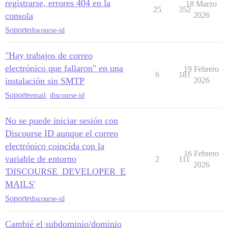
registrarse, errores 404 en la
18 Marzo
25
352
consola
2026
Soporte
discourse-id
"Hay trabajos de correo
electrónico que fallaron" en una
19 Febrero
6
181
instalación sin SMTP
2026
Soporte
email
,
discourse-id
No se puede iniciar sesión con
Discourse ID aunque el correo
electrónico coincida con la
16 Febrero
variable de entorno
2
111
2026
'DISCOURSE_DEVELOPER_E
MAILS'
Soporte
discourse-id
Cambié el subdominio/dominio