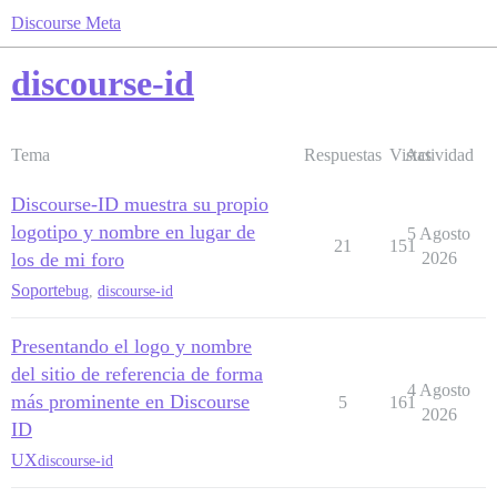
Discourse Meta
discourse-id
Tema
Respuestas
Vistas
Actividad
Discourse-ID muestra su propio
logotipo y nombre en lugar de
5 Agosto
21
151
los de mi foro
2026
Soporte
bug
,
discourse-id
Presentando el logo y nombre
del sitio de referencia de forma
4 Agosto
más prominente en Discourse
5
161
2026
ID
UX
discourse-id