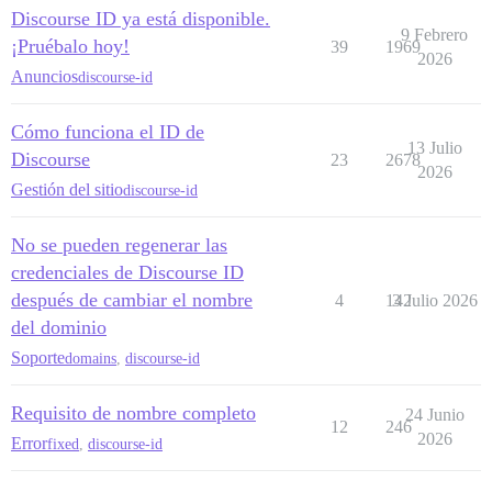
Discourse ID ya está disponible.
9 Febrero
¡Pruébalo hoy!
39
1969
2026
Anuncios
discourse-id
Cómo funciona el ID de
13 Julio
Discourse
23
2678
2026
Gestión del sitio
discourse-id
No se pueden regenerar las
credenciales de Discourse ID
después de cambiar el nombre
4
142
3 Julio 2026
del dominio
Soporte
domains
,
discourse-id
Requisito de nombre completo
24 Junio
12
246
2026
Error
fixed
,
discourse-id