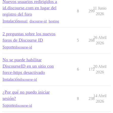
Nuevos usuarios redirigidos a
id.discourse.com en lugar del
11 Junio
8
299
registro del foro
2026
Instalación
email
,
discourse-id
,
hosting
2 preguntas sobre los nuevos
26 Abril
foros de Discourse ID
5
268
2026
Soporte
discourse-id
No se puede habilitar
DiscourseID en un sitio con
20 Abril
6
172
force-https desactivado
2026
Instalación
discourse-id
¿Por qué no puedo iniciar
14 Abril
sesión?
8
238
2026
Soporte
discourse-id