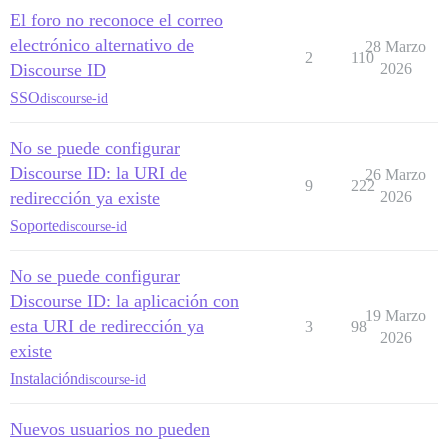
El foro no reconoce el correo
electrónico alternativo de
28 Marzo
2
110
Discourse ID
2026
SSO
discourse-id
No se puede configurar
Discourse ID: la URI de
26 Marzo
9
222
redirección ya existe
2026
Soporte
discourse-id
No se puede configurar
Discourse ID: la aplicación con
19 Marzo
esta URI de redirección ya
3
98
2026
existe
Instalación
discourse-id
Nuevos usuarios no pueden