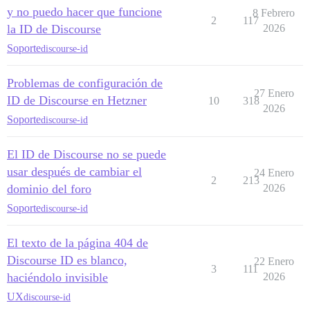
y no puedo hacer que funcione
8 Febrero
2
117
la ID de Discourse
2026
Soporte
discourse-id
Problemas de configuración de
27 Enero
ID de Discourse en Hetzner
10
318
2026
Soporte
discourse-id
El ID de Discourse no se puede
usar después de cambiar el
24 Enero
2
213
dominio del foro
2026
Soporte
discourse-id
El texto de la página 404 de
Discourse ID es blanco,
22 Enero
3
111
haciéndolo invisible
2026
UX
discourse-id