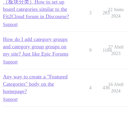
（板块分类）How to set up
board categories similar to the
22 Junio
3
283
Fit2Cloud forum in Discourse?
2024
Support
How do I add category groups
and category group groups on
27 Abril
9
1104
my site? Just like Epic Forums
2023
Support
Any way to create a "Featured
Categories" body on the
16 Abril
4
436
homepage?
2024
Support