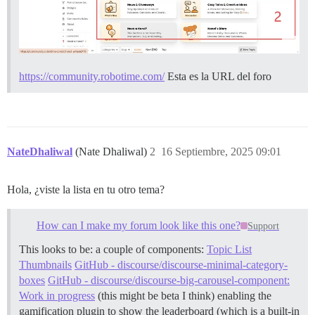
https://community.robotime.com/
Esta es la URL del foro
NateDhaliwal
(Nate Dhaliwal)
2
16 Septiembre, 2025 09:01
Hola, ¿viste la lista en tu otro tema?
How can I make my forum look like this one?
Support
This looks to be: a couple of components:
Topic List
Thumbnails
GitHub - discourse/discourse-minimal-category-
boxes
GitHub - discourse/discourse-big-carousel-component:
Work in progress
(this might be beta I think) enabling the
gamification plugin to show the leaderboard (which is a built-in