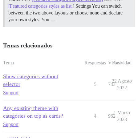
[Featured categories styles as list.]
Settings You can switch
between the two above layouts or choose none and declare
your own styles. You …
Temas relacionados
Tema
Respuestas
Vistas
Actividad
Show categories without
22 Agosto
selector
5
743
2022
Support
Any existing theme with
1 Marzo
categories on top as cards?
4
962
2023
Support