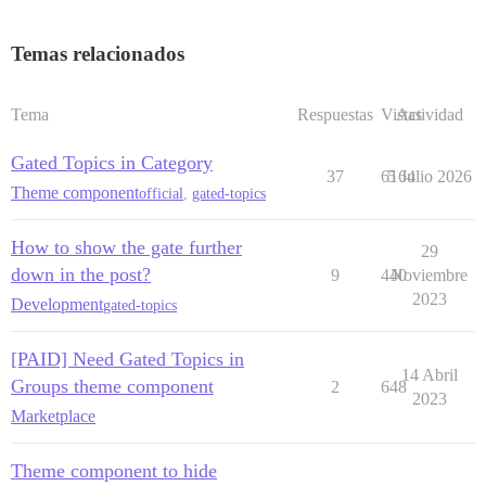
Temas relacionados
Tema
Respuestas
Vistas
Actividad
Gated Topics in Category
37
6164
5 Julio 2026
Theme component
official
,
gated-topics
How to show the gate further
29
down in the post?
9
440
Noviembre
2023
Development
gated-topics
[PAID] Need Gated Topics in
14 Abril
Groups theme component
2
648
2023
Marketplace
Theme component to hide