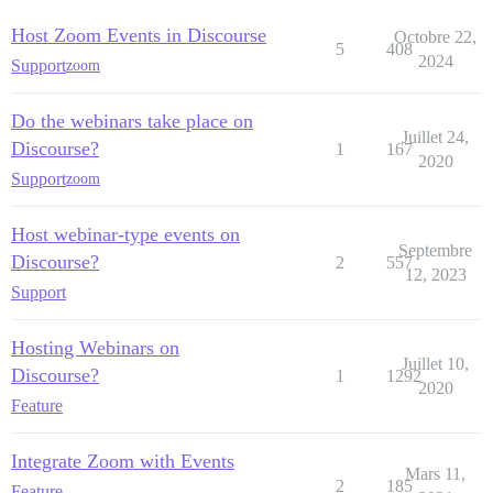
Host Zoom Events in Discourse
Octobre 22,
5
408
2024
Support
zoom
Do the webinars take place on
Juillet 24,
Discourse?
1
167
2020
Support
zoom
Host webinar-type events on
Septembre
Discourse?
2
557
12, 2023
Support
Hosting Webinars on
Juillet 10,
Discourse?
1
1292
2020
Feature
Integrate Zoom with Events
Mars 11,
2
185
Feature