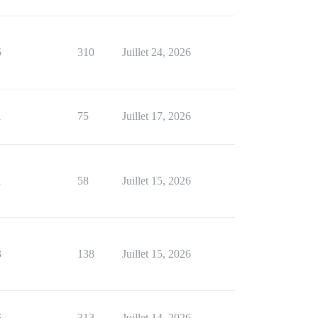
5
310
Juillet 24, 2026
1
75
Juillet 17, 2026
1
58
Juillet 15, 2026
3
138
Juillet 15, 2026
6
313
Juillet 14, 2026