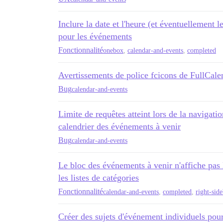
Inclure la date et l'heure (et éventuellement l
pour les événements
Fonctionnalité
onebox
,
calendar-and-events
,
completed
Avertissements de police fcicons de FullCale
Bug
calendar-and-events
Limite de requêtes atteint lors de la navigati
calendrier des événements à venir
Bug
calendar-and-events
Le bloc des événements à venir n'affiche pas
les listes de catégories
Fonctionnalité
calendar-and-events
,
completed
,
right-sid
Créer des sujets d'événement individuels pou