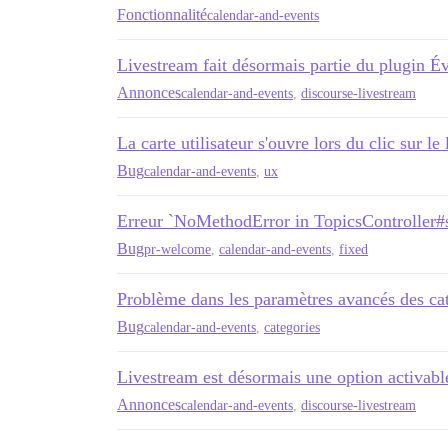
Fonctionnalité
calendar-and-events
Livestream fait désormais partie du plugin 
Annonces
calendar-and-events
,
discourse-livestream
La carte utilisateur s'ouvre lors du clic sur l
Bug
calendar-and-events
,
ux
Erreur `NoMethodError in TopicsController#s
Bug
pr-welcome
,
calendar-and-events
,
fixed
Problème dans les paramètres avancés des ca
Bug
calendar-and-events
,
categories
Livestream est désormais une option activabl
Annonces
calendar-and-events
,
discourse-livestream