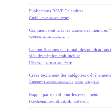
Publications RSVP Calendrier
Greffon
calendar-and-events
Comment sont triés les icônes des membres "p
Soutien
calendar-and-events
Les notifications par e-mail des publications 
si la description était incluse
UX
email
,
calendar-and-events
Créez facilement des catégories d'événements
Annonces
calendar-and-events
,
events
,
categories
Rappel par e-mail pour les événements
Fonctionnalité
email
,
calendar-and-events