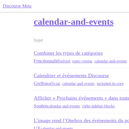
Discourse Meta
calendar-and-events
Sujet
Combiner les types de catégories
Fonctionnalité
solved
,
topic-voting
,
calendar-and-events
Calendrier et événements Discourse
Greffon
official
,
calendar-and-events
,
included-in-core
Afficher « Prochains événements » dans toute
Soutien
calendar-and-events
,
right-sidebar-blocks
L’image rend l’Onebox des événements du po
UX
calendar-and-events