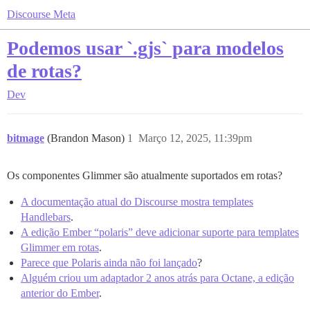
Discourse Meta
Podemos usar `.gjs` para modelos
de rotas?
Dev
bitmage
(Brandon Mason)
1
Março 12, 2025, 11:39pm
Os componentes Glimmer são atualmente suportados em rotas?
A documentação atual do Discourse mostra templates
Handlebars
.
A edição Ember “polaris” deve adicionar suporte para templates
Glimmer em rotas
.
Parece que Polaris ainda não foi lançado
?
Alguém criou um adaptador 2 anos atrás para Octane, a edição
anterior do Ember
.