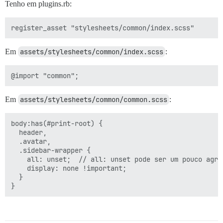
Tenho em plugins.rb:
Em
assets/stylesheets/common/index.scss
:
Em
assets/stylesheets/common/common.scss
:
body:has(#print-root) {

  header,

  .avatar,

  .sidebar-wrapper {

    all: unset;  // all: unset pode ser um pouco agres
    display: none !important;

  }
