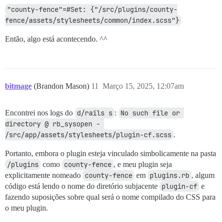
"county-fence"=#Set: {"/src/plugins/county-
fence/assets/stylesheets/common/index.scss"}
Então, algo está acontecendo. ^^
bitmage
(Brandon Mason)
11
Março 15, 2025, 12:07am
Encontrei nos logs do
d/rails s
:
No such file or 
directory @ rb_sysopen - 
/src/app/assets/stylesheets/plugin-cf.scss
.
Portanto, embora o plugin esteja vinculado simbolicamente na pasta
/plugins
como
county-fence
, e meu plugin seja
explicitamente nomeado
county-fence
em
plugins.rb
, algum
código está lendo o nome do diretório subjacente
plugin-cf
e
fazendo suposições sobre qual será o nome compilado do CSS para
o meu plugin.