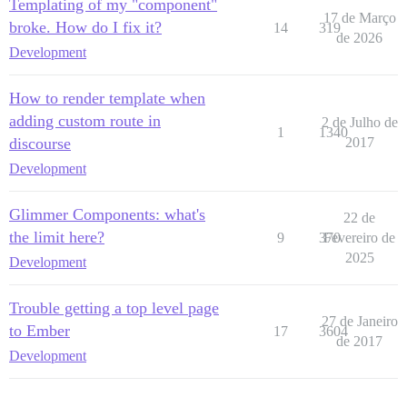
Templating of my "component"
17 de Março
broke. How do I fix it?
14
319
de 2026
Development
How to render template when
adding custom route in
2 de Julho de
1
1340
discourse
2017
Development
Glimmer Components: what's
22 de
the limit here?
9
370
Fevereiro de
2025
Development
Trouble getting a top level page
27 de Janeiro
to Ember
17
3604
de 2017
Development