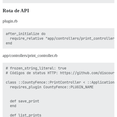
Rota de API
plugin.rb
after_initialize do

  require_relative "app/controllers/print_controller"

app/controllers/print_controller.rb
# frozen_string_literal: true

# Códigos de status HTTP: https://github.com/discours
class ::CountyFence::PrintController < ::ApplicationCo
  requires_plugin CountyFence::PLUGIN_NAME

  def save_print

  end

  def list_prints
