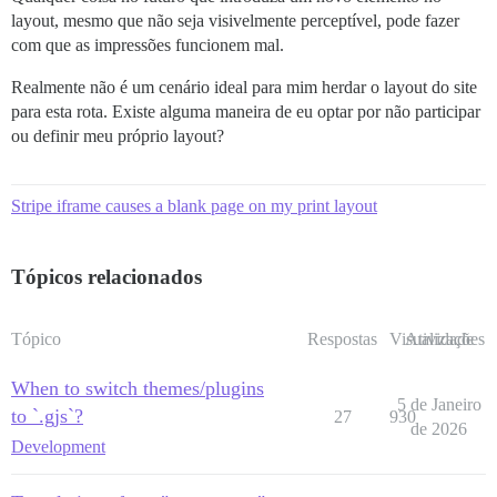
layout, mesmo que não seja visivelmente perceptível, pode fazer
com que as impressões funcionem mal.
Realmente não é um cenário ideal para mim herdar o layout do site
para esta rota. Existe alguma maneira de eu optar por não participar
ou definir meu próprio layout?
Stripe iframe causes a blank page on my print layout
Tópicos relacionados
Tópico
Respostas
Visualizações
Atividade
When to switch themes/plugins
5 de Janeiro
to `.gjs`?
27
930
de 2026
Development