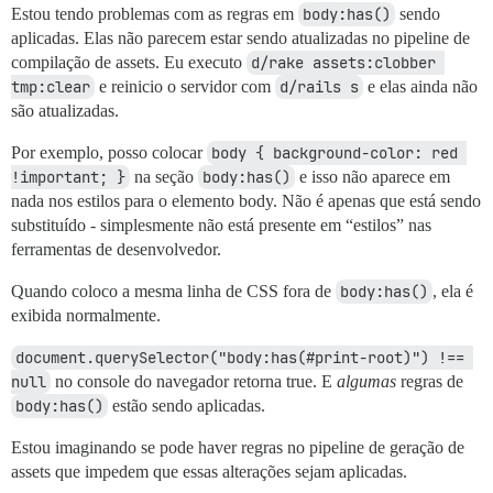
Estou tendo problemas com as regras em
body:has()
sendo
aplicadas. Elas não parecem estar sendo atualizadas no pipeline de
compilação de assets. Eu executo
d/rake assets:clobber 
tmp:clear
e reinicio o servidor com
d/rails s
e elas ainda não
são atualizadas.
Por exemplo, posso colocar
body { background-color: red 
!important; }
na seção
body:has()
e isso não aparece em
nada nos estilos para o elemento body. Não é apenas que está sendo
substituído - simplesmente não está presente em “estilos” nas
ferramentas de desenvolvedor.
Quando coloco a mesma linha de CSS fora de
body:has()
, ela é
exibida normalmente.
document.querySelector("body:has(#print-root)") !== 
null
no console do navegador retorna true. E
algumas
regras de
body:has()
estão sendo aplicadas.
Estou imaginando se pode haver regras no pipeline de geração de
assets que impedem que essas alterações sejam aplicadas.