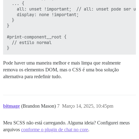
  ... {

    all: unset !important;  // all: unset pode ser um
    display: none !important;

  }

}

#print-component__root {

  // estilo normal

Pode haver uma maneira melhor e mais limpa que realmente
remova os elementos DOM, mas o CSS é uma boa solução
alternativa para redefinir tudo.
bitmage
(Brandon Mason)
7
Março 14, 2025, 10:45pm
Meu SCSS não está carregando. Alguma ideia? Configurei meus
arquivos
conforme o plugin de chat no core
.