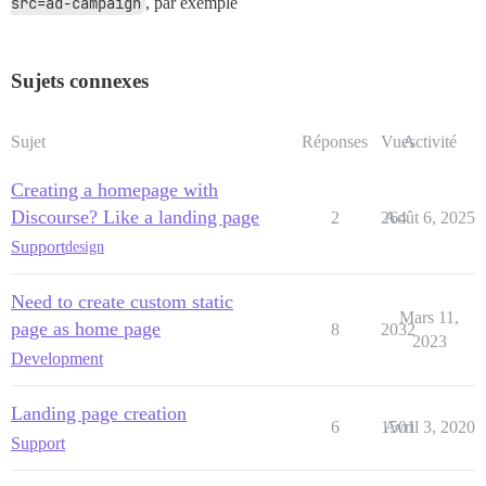
src=ad-campaign
, par exemple
Sujets connexes
Sujet
Réponses
Vues
Activité
Creating a homepage with
Discourse? Like a landing page
2
264
Août 6, 2025
Support
design
Need to create custom static
Mars 11,
page as home page
8
2032
2023
Development
Landing page creation
6
1501
Avril 3, 2020
Support