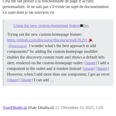
Cela me fait penser à la fonctionnalité de page d’accueil
personnalisée. Je ne sais pas s’il existe un sujet de documentation.
Le sujet dont je me souviens est
Using the new custom-homepage feature
Dev
Trying out the new custom-homepage feature:
https://github.com/discourse/discourse/pull/26291
I wonder what’s the best approach to add
@pmusaraj
components? So adding the custom-homepage modifier
enables the discovery.custom route and shows a default info
alert, rendered on the custom-homepage outlet:
[image]
I add a
component to the outlet and it renders instead:
[image]
[image]
However, when I add more than one component, I get an error:
[image]
[image]
I can add …
NateDhaliwal
(Nate Dhaliwal)
12
Décembre 15, 2025, 1:20