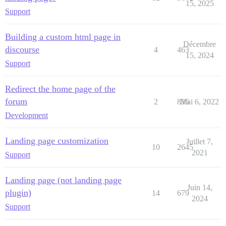
15, 2025
Support
Building a custom html page in
Décembre
discourse
4
463
15, 2024
Support
Redirect the home page of the
forum
2
836
Mai 6, 2022
Development
Landing page customization
Juillet 7,
10
2645
2021
Support
Landing page (not landing page
Juin 14,
plugin)
14
679
2024
Support