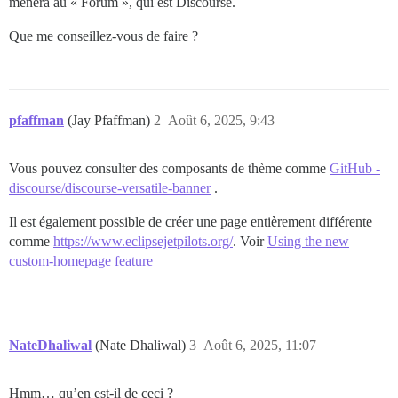
mènera au « Forum », qui est Discourse.
Que me conseillez-vous de faire ?
pfaffman
(Jay Pfaffman)
2
Août 6, 2025, 9:43
Vous pouvez consulter des composants de thème comme
GitHub -
discourse/discourse-versatile-banner
.
Il est également possible de créer une page entièrement différente
comme
https://www.eclipsejetpilots.org/
. Voir
Using the new
custom-homepage feature
NateDhaliwal
(Nate Dhaliwal)
3
Août 6, 2025, 11:07
Hmm… qu’en est-il de ceci ?