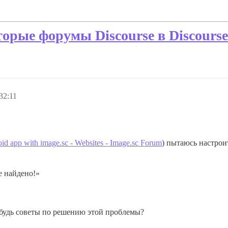
торые форумы Discourse в Discours
32:11
oid app with image.sc - Websites - Image.sc Forum
) пытаюсь настрои
 найдено!»
нибудь советы по решению этой проблемы?