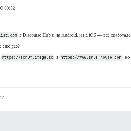
9:09:52
list.com
в Discourse Hub и на Android, и на iOS — всё сработало
е ещё раз?
ь
https://forum.image.sc
и
https://www.snuffhouse.com
, но
47