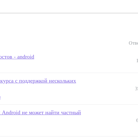
Отв
стов - android
скурса с поддержкой нескольких
3
e
 Android не может найти частный