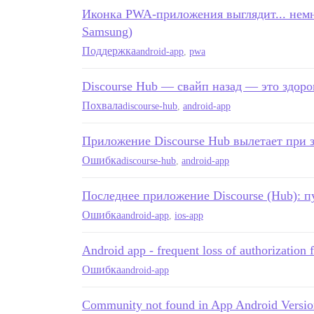
Иконка PWA-приложения выглядит... немн
Samsung)
Поддержка
android-app
,
pwa
Discourse Hub — свайп назад — это здоро
Похвала
discourse-hub
,
android-app
Приложение Discourse Hub вылетает при з
Ошибка
discourse-hub
,
android-app
Последнее приложение Discourse (Hub): 
Ошибка
android-app
,
ios-app
Android app - frequent loss of authorization 
Ошибка
android-app
Community not found in App Android Versio