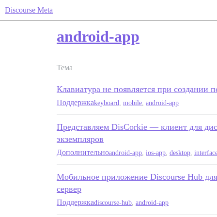
Discourse Meta
android-app
Тема
Клавиатура не появляется при создании по
Поддержка
keyboard
,
mobile
,
android-app
Представляем DisCorkie — клиент для ди
экземпляров
Дополнительно
android-app
,
ios-app
,
desktop
,
interfac
Мобильное приложение Discourse Hub для
сервер
Поддержка
discourse-hub
,
android-app