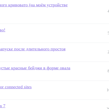
ого кривовато (на моём устройстве
во!
апуске после длительного простоя
пустые красные бейджи в форме овала
for connected sites
1
n 7
3