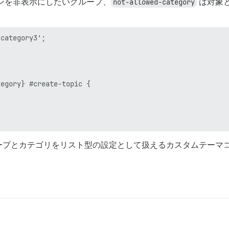
ンを非表示にしたいグループ、
not-allowed-category
は対象
category3';

egory} #create-topic {

ープとカテゴリをリスト型の設定として扱えるカスタムテーマ