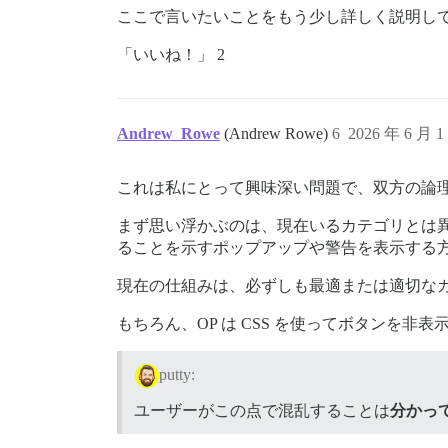
ここで言いたいことをもう少し詳しく説明し
「いいね！」 2
Andrew_Rowe
(Andrew Rowe)
6
2026 年 6 月 
これは私にとって興味深い問題で、双方の論
まず思い浮かぶのは、現在いるカテゴリとは
ることを示すポップアップや警告を表示する
現在の仕組みは、必ずしも最適または適切な
もちろん、OP は CSS を使ってボタンを
putty:
ユーザーがこの点で混乱することは
分かっ