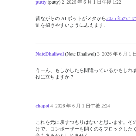
putty
(putty)
2
2026 年 6 月 1 日午後 1:22
昔ながらの AI ボットがメタから
2025 年のこ
乱を招きやすいように思えます。
NateDhaliwal
(Nate Dhaliwal)
3
2026 年 6 月 1 
うーん、もしかしたら間違っているかもしれ
役に立ちますか？
chapoi
4
2026 年 6 月 1 日午後 2:24
これを元に戻すつもりはないと思います。そ
けで、コンポーザーを開くのをブロックした
合もあるかもしれません。