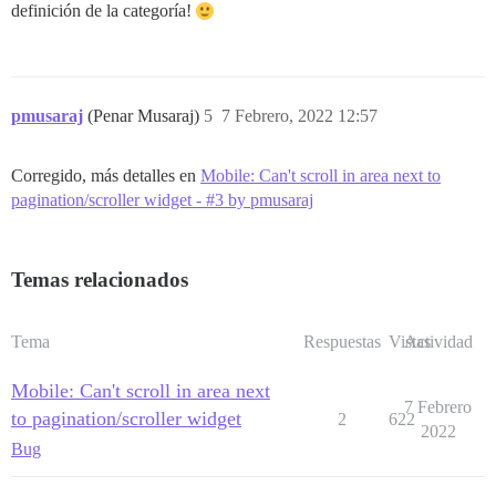
definición de la categoría!
pmusaraj
(Penar Musaraj)
5
7 Febrero, 2022 12:57
Corregido, más detalles en
Mobile: Can't scroll in area next to
pagination/scroller widget - #3 by pmusaraj
Temas relacionados
Tema
Respuestas
Vistas
Actividad
Mobile: Can't scroll in area next
7 Febrero
to pagination/scroller widget
2
622
2022
Bug