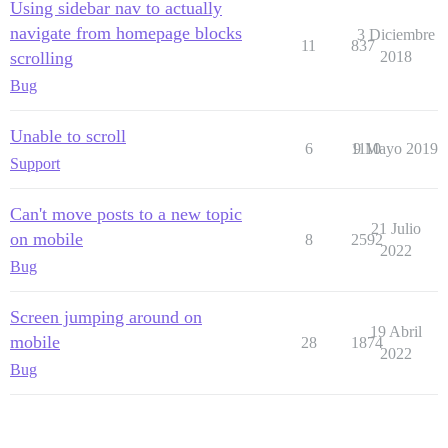
Using sidebar nav to actually
navigate from homepage blocks
3 Diciembre
11
837
scrolling
2018
Bug
Unable to scroll
6
1110
9 Mayo 2019
Support
Can't move posts to a new topic
21 Julio
on mobile
8
2592
2022
Bug
Screen jumping around on
19 Abril
mobile
28
1874
2022
Bug