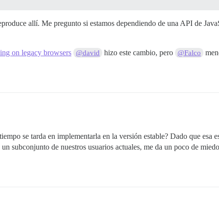
produce allí. Me pregunto si estamos dependiendo de una API de JavaS
ding on legacy browsers
hizo este cambio, pero
menc
@david
@Falco
empo se tarda en implementarla en la versión estable? Dado que esa es l
ra un subconjunto de nuestros usuarios actuales, me da un poco de miedo