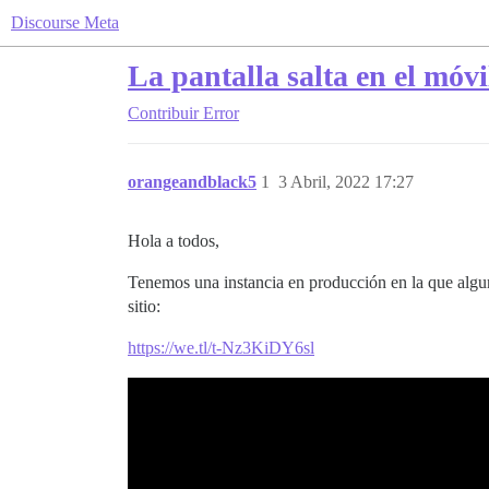
Discourse Meta
La pantalla salta en el móvi
Contribuir
Error
orangeandblack5
1
3 Abril, 2022 17:27
Hola a todos,
Tenemos una instancia en producción en la que algu
sitio:
https://we.tl/t-Nz3KiDY6sl