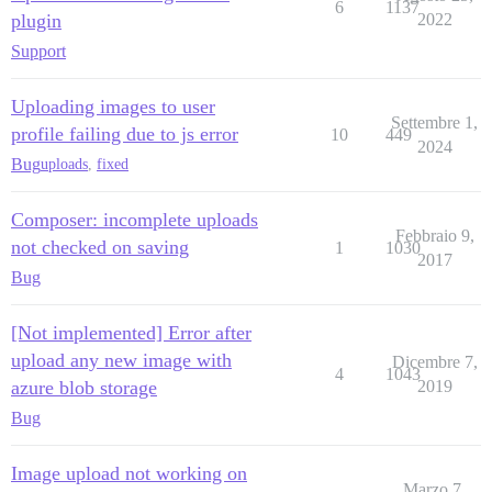
6
1137
plugin
2022
Support
Uploading images to user
Settembre 1,
profile failing due to js error
10
449
2024
Bug
uploads
,
fixed
Composer: incomplete uploads
Febbraio 9,
not checked on saving
1
1030
2017
Bug
[Not implemented] Error after
upload any new image with
Dicembre 7,
4
1043
azure blob storage
2019
Bug
Image upload not working on
Marzo 7,