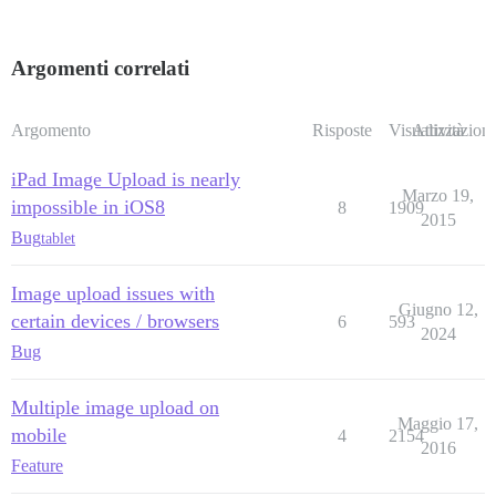
Argomenti correlati
Argomento
Risposte
Visualizzazioni
Attività
iPad Image Upload is nearly
Marzo 19,
impossible in iOS8
8
1909
2015
Bug
tablet
Image upload issues with
Giugno 12,
certain devices / browsers
6
593
2024
Bug
Multiple image upload on
Maggio 17,
mobile
4
2154
2016
Feature